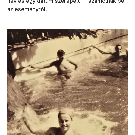
név és egy dátum szerepelt" – számolnak be
az eseményről.