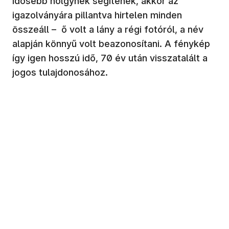
idősebb hölgynek segítenek, akkor az
igazolványára pillantva hirtelen minden
összeáll – ő volt a lány a régi fotóról, a név
alapján könnyű volt beazonosítani. A fénykép
így igen hosszú idő, 70 év után visszatalált a
jogos tulajdonosához.