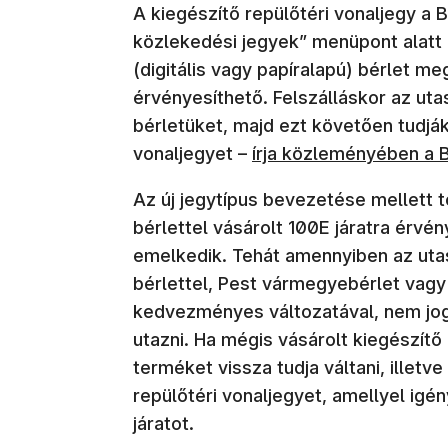
A kiegészítő repülőtéri vonaljegy a
közlekedési jegyek” menüpont alatt 
(digitális vagy papíralapú) bérlet m
érvényesíthető. Felszálláskor az ut
bérletüket, majd ezt követően tudják
vonaljegyet –
írja közleményében a 
Az új jegytípus bevezetése mellett t
bérlettel vásárolt 100E járatra érvé
emelkedik. Tehát amennyiben az ut
bérlettel, Pest vármegyebérlet vagy 
kedvezményes változatával, nem jogo
utazni. Ha mégis vásárolt kiegészítő 
terméket vissza tudja váltani, illetv
repülőtéri vonaljegyet, amellyel igé
járatot.