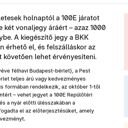
rletesek holnaptól a 100E járatot
két vonaljegy áráért – azaz 1000
nybe. A kiegészítő jegy a BKK
rhető el, és felszálláskor az
 követően lehet érvényesíteni.
véve félhavi Budapest-bérlet), a Pest
rlet teljes árú vagy kedvezményes
lis formában rendelkezik, az október 1-től
ntért – vehet jegyet a 100E Repülőtéri
és a nyár előtti ülésszakában a
ogadta el az előterjesztésüket, amely
dvezményt.