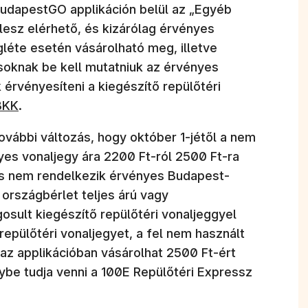
 BudapestGO applikáción belül az „Egyéb
lesz elérhető, és kizárólag érvényes
egléte esetén vásárolható meg, illetve
asoknak be kell mutatniuk az érvényes
 érvényesíteni a kiegészítő repülőtéri
BKK
.
ovábbi változás, hogy október 1-jétől a nem
nyes vonaljegy ára 2200 Ft-ról 2500 Ft-ra
as nem rendelkezik érvényes Budapest-
országbérlet teljes árú vagy
sult kiegészítő repülőtéri vonaljeggyel
repülőtéri vonaljegyet, a fel nem használt
e az applikációban vásárolhat 2500 Ft-ért
nybe tudja venni a 100E Repülőtéri Expressz