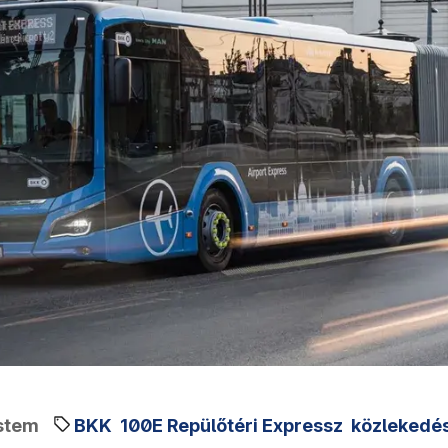
stem
BKK
100E Repülőtéri Expressz
közlekedé