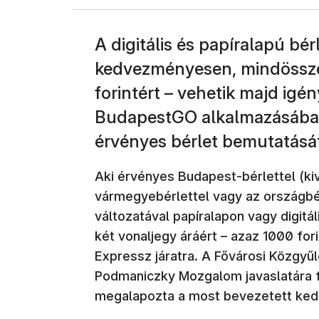
A digitális és papíralapú bé
kedvezményesen, mindössze 
forintért – vehetik majd igé
BudapestGO alkalmazásában é
érvényes bérlet bemutatását
Aki érvényes Budapest-bérlettel (ki
vármegyebérlettel vagy az országbé
változatával papíralapon vagy digitá
két vonaljegy áráért – azaz 1000 fori
Expressz járatra. A Fővárosi Közgyűl
Podmaniczky Mozgalom javaslatára f
megalapozta a most bevezetett ke