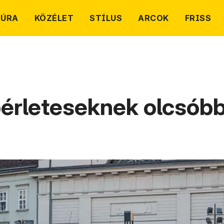
TÚRA
KÖZÉLET
STÍLUS
ARCOK
FRISS
bérleteseknek olcsóbb 