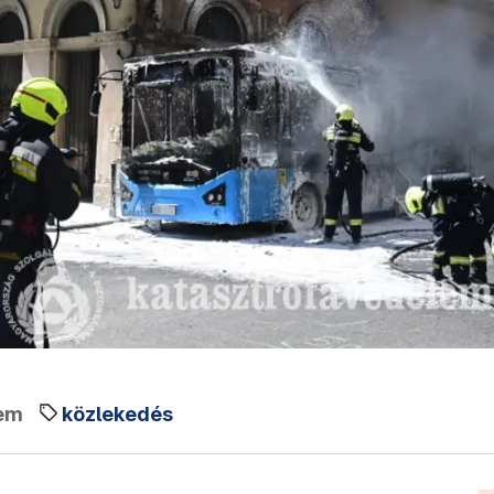
em
közlekedés