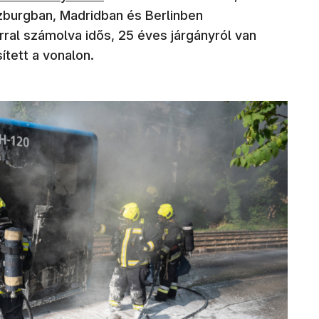
zburgban, Madridban és Berlinben
orral számolva idős, 25 éves járgányról van
sített a vonalon.