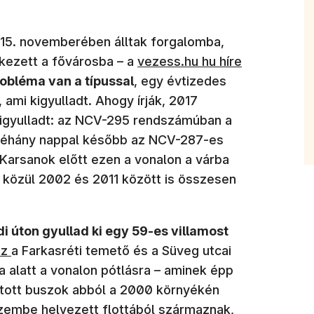
015. novemberében álltak forgalomba,
kezett a fővárosba – a
vezess.hu hu híre
robléma van a típussal
, egy évtizedes
 ami kigyulladt. Ahogy írják, 2017
 kigyulladt: az NCV-295 rendszámúban a
m néhány nappal később az NCV-287-es
 Karsanok előtt ezen a vonalon a várba
 közül 2002 és 2011 között is összesen
di úton gyullad ki egy 59-es villamost
sz
a Farkasréti temető és a Süveg utcai
sa alatt a vonalon pótlásra – aminek épp
lított buszok abból a 2000 környékén
zembe helyezett
flottából származnak,