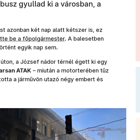
busz gyullad ki a városban, a
t azonban két nap alatt kétszer is, ez
ette be a főpolgármester
. A balesetben
örtént egyik nap sem.
 úton, a József nádor térnél égett ki egy
Karsan ATAK
– miután a motorterében tűz
ította a járművön utazó négy embert és