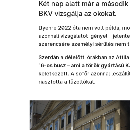
Két nap alatt már a második 
BKV vizsgálja az okokat.
Ilyenre 2022 óta nem volt példa, mos
azonnali vizsgálatot igényel –
jelent
szerencsére személyi sérülés nem t
Szerdán a délelőtti órákban az Attila
1
6-os busz – ami a török gyártású 
keletkezett. A sofőr azonnal leszáll
riasztotta a tűzoltókat.