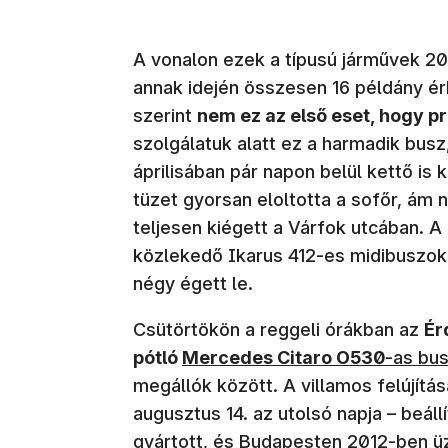
A vonalon ezek a típusú járművek 2
annak idején összesen 16 példány ér
szerint
nem ez az első eset, hogy p
szolgálatuk alatt ez a harmadik busz,
áprilisában pár napon belül kettő is
tüzet gyorsan eloltotta a sofőr, á
teljesen kiégett a Várfok utcában. A
közlekedő Ikarus 412-es midibuszok
négy égett le.
Csütörtökön a reggeli órákban az
Ér
pótló
Mercedes Citaro O530
-as bu
megállók között. A villamos felújítá
augusztus 14. az utolsó napja – beál
gyártott, és
Budapesten 2012-ben ü