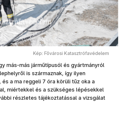
Kép: Fővárosi Katasztrófavédelem
hogy más-más járműtípusól és gyártmányról
lephelyről is származnak, így ilyen
és a ma reggeli 7 óra körüli tűz oka a
al, miértekkel és a szükséges lépésekkel
ábbi részletes tájékoztatással a vizsgálat