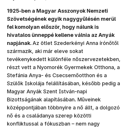
1925-ben a Magyar Asszonyok Nemzeti
Szövetségének egyik nagygyűlésén merül
fel komolyan először, hogy nálunk is
hivatalos ünneppé kellene válnia az Anyák
napjának.
Az ötlet Szederkényi Anna írónőtől
származik, aki már eleve sokat
tevékenykedett különféle nőszervezetekben,
részt vett a Nyomorék Gyermekek Otthona, a
Stefánia Anya- és Csecsemőotthon és a
Szülők Iskolája felállításában, később pedig a
Magyar Anyák Szent István-napi
Bizottságának alapításában. Műveinek
középpontjában többnyire a nő állt, a dolgozó
nő és a családanya szerep közötti
konfliktussal a fókuszban – nem nagy