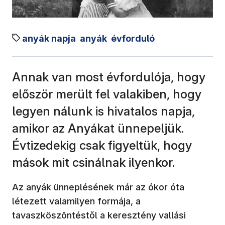
anyák napja
anyák
évforduló
Annak van most évfordulója, hogy
először merült fel valakiben, hogy
legyen nálunk is hivatalos napja,
amikor az Anyákat ünnepeljük.
Évtizedekig csak figyeltük, hogy
mások mit csinálnak ilyenkor.
Az anyák ünneplésének már az ókor óta
létezett valamilyen formája, a
tavaszköszöntéstől a keresztény vallási