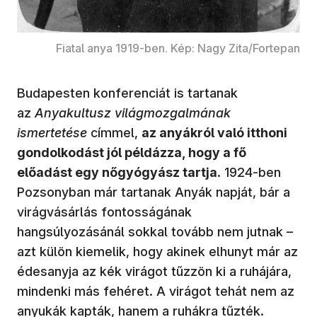
Fiatal anya 1919-ben. Kép: Nagy Zita/Fortepan
Budapesten konferenciát is tartanak
az
Anyakultusz világmozgalmának
ismertetése
címmel,
az anyákról való itthoni
gondolkodást jól példázza, hogy a fő
előadást egy nőgyógyász tartja
. 1924-ben
Pozsonyban már tartanak Anyák napját, bár a
virágvásárlás fontosságának
hangsúlyozásánál sokkal tovább nem jutnak –
azt külön kiemelik, hogy akinek elhunyt már az
édesanyja az kék virágot tűzzön ki a ruhájára,
mindenki más fehéret. A virágot tehát nem az
anyukák kapták, hanem a ruhákra tűzték.