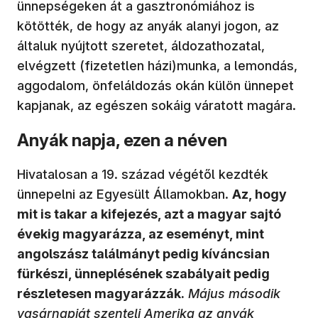
ünnepségeken át a gasztronómiához is
kötötték, de hogy az anyák alanyi jogon, az
általuk nyújtott szeretet, áldozathozatal,
elvégzett (fizetetlen házi)munka, a lemondás,
aggodalom, önfeláldozás okán külön ünnepet
kapjanak, az egészen sokáig váratott magára.
Anyák napja, ezen a néven
Hivatalosan a 19. század végétől kezdték
ünnepelni az Egyesült Államokban.
Az, hogy
mit is takar a kifejezés, azt a magyar sajtó
évekig magyarázza, az eseményt, mint
angolszász találmányt pedig kíváncsian
fürkészi, ünneplésének szabályait pedig
részletesen magyarázzák.
Május második
vasárnapját szenteli Amerika az anyák