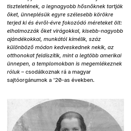
tiszteletének, a legnagyobb hősnőknek tartják
őket, ünneplésük egyre szélesebb körökre
terjed ki és évről-évre fokozódó méreteket ölt:
elhalmozzák őket virágokkal, kisebb-nagyobb
ajándékokkal, munkától kímélik, száz
különböző módon kedveskednek nekik, az
otthonokat feldíszítik, mint a legtöbb amerikai
ünnepen, a templomokban is megemlékeznek
róluk
– csodálkoznak rá a magyar
sajtóorgánumok a '20-as években.