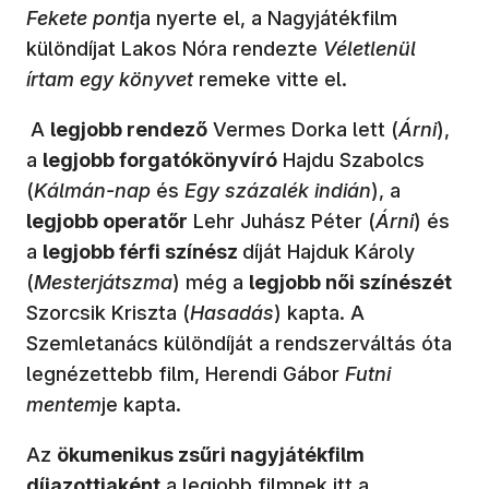
Fekete pont
ja nyerte el, a Nagyjátékfilm
különdíjat Lakos Nóra rendezte
Véletlenül
írtam egy könyvet
remeke vitte el.
A
legjobb rendező
Vermes Dorka lett (
Árni
),
a
legjobb forgatókönyvíró
Hajdu Szabolcs
(
Kálmán-nap
és
Egy százalék indián
), a
legjobb operatőr
Lehr Juhász Péter (
Árni
) és
a
legjobb férfi színész
díját Hajduk Károly
(
Mesterjátszma
) még a
legjobb női színészét
Szorcsik Kriszta (
Hasadás
) kapta. A
Szemletanács különdíját a rendszerváltás óta
legnézettebb film, Herendi Gábor
Futni
mentem
je kapta.
Az
ökumenikus zsűri nagyjátékfilm
díjazottjaként
a legjobb filmnek itt a