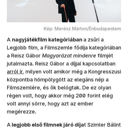
Kép: Merész Márton/Énbudapestem
A
nagyjátékfilm kategóriában
a zsűri a
Legjobb film, a Filmszemle fődíja kategóriában
a Reisz Gábor
Magyarázat mindenre
filmjét
jutalmazta. Reisz Gábor a díjjal kapcsolatban
arról ír
, milyen volt amikor még a Kongresszusi
központba hömpölygött az elegáns nép a
Filmszemlére, és ők belógtak. De ez olyan
régen volt, hogy akkor még 200 forint elég
volt annyi sörre, hogy azt az ember
megérezze.
A
legjobb első filmnek járó díja
t Szimler Bálint