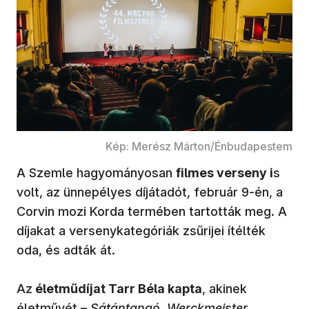
Kép: Merész Márton/Énbudapestem
A Szemle hagyományosan
filmes verseny i
s
volt, az ünnepélyes díjátadót, február 9-én, a
Corvin mozi Korda termében tartották meg. A
díjakat a versenykategóriák zsűrijei ítélték
oda, és adták át.
Az
életműdíjat Tarr Béla kapta
, akinek
életművét –
Sátántangó, Werckmeister