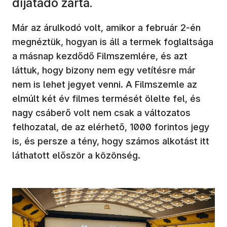
díjátadó zárta.
Már az árulkodó volt, amikor a február 2-én
megnéztük, hogyan is áll a termek foglaltsága
a másnap kezdődő Filmszemlére, és azt
láttuk, hogy bizony nem egy vetítésre már
nem is lehet jegyet venni. A Filmszemle az
elmúlt két év filmes termését ölelte fel, és
nagy csáberő volt nem csak a változatos
felhozatal, de az elérhető, 1000 forintos jegy
is, és persze a tény, hogy számos alkotást itt
láthatott először a közönség.