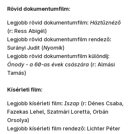
Rövid dokumentumfilm:
Legjobb rövid dokumentumfilm:
Háztűznéző
(r: Ress Abigél)
Legjobb rövid dokumentumfilm rendező:
Surányi Judit (
Nyomik
)
Legjobb rövid dokumentumfilm különdíj:
Ónody - a 60-as évek császára
(r: Almási
Tamás)
Kísérleti film:
Legjobb kísérleti film:
Iszap
(r: Dénes Csaba,
Fazekas Lehel, Szatmári Loretta, Orbán
Orsolya)
Legjobb kísérleti film rendező: Lichter Péter