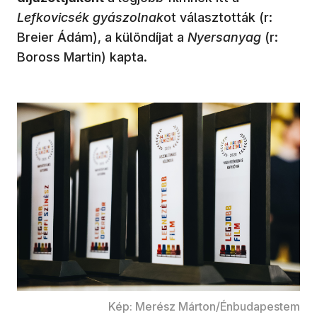
Lefkovicsék gyászolnak
ot választották (r:
Breier Ádám), a különdíjat a
Nyersanyag
(r:
Boross Martin) kapta.
Kép: Merész Márton/Énbudapestem