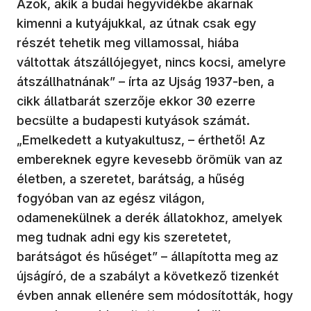
Azok, akik a budai hegyvidékbe akarnak
kimenni a kutyájukkal, az útnak csak egy
részét tehetik meg villamossal, hiába
váltottak átszállójegyet, nincs kocsi, amelyre
átszállhatnának” – írta az Ujság 1937-ben, a
cikk állatbarát szerzője ekkor 30 ezerre
becsülte a budapesti kutyások számát.
„Emelkedett a kutyakultusz, – érthető! Az
embereknek egyre kevesebb örömük van az
életben, a szeretet, barátság, a hűség
fogyóban van az egész világon,
odamenekülnek a derék állatokhoz, amelyek
meg tudnak adni egy kis szeretetet,
barátságot és hűséget” – állapította meg az
újságíró, de a szabályt a következő tizenkét
évben annak ellenére sem módosították, hogy