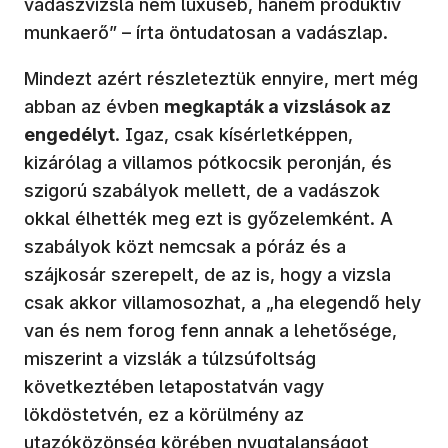
vadászvizsla nem luxuseb, hanem produktív
munkaerő” – írta öntudatosan a vadászlap.
Mindezt azért részleteztük ennyire, mert még
abban az évben
megkapták a vizslások az
engedélyt
. Igaz, csak kísérletképpen,
kizárólag a villamos pótkocsik peronján, és
szigorú szabályok mellett, de a vadászok
okkal élhették meg ezt is győzelemként. A
szabályok közt nemcsak a póráz és a
szájkosár szerepelt, de az is, hogy a vizsla
csak akkor villamosozhat, a „ha elegendő hely
van és nem forog fenn annak a lehetősége,
miszerint a vizslák a túlzsúfoltság
következtében letapostatván vagy
lökdöstetvén, ez a körülmény az
utazóközönség körében nyugtalanságot