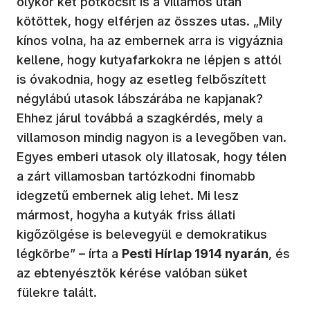
olykor két pótkocsit is a villamos után
kötöttek, hogy elférjen az összes utas. „Mily
kínos volna, ha az embernek arra is vigyáznia
kellene, hogy kutyafarkokra ne lépjen s attól
is óvakodnia, hogy az esetleg felbőszített
négylábú utasok lábszárába ne kapjanak?
Ehhez járul továbbá a szagkérdés, mely a
villamoson mindig nagyon is a levegőben van.
Egyes emberi utasok oly illatosak, hogy télen
a zárt villamosban tartózkodni finomabb
idegzetű embernek alig lehet. Mi lesz
mármost, hogyha a kutyák friss állati
kigőzölgése is belevegyül e demokratikus
légkörbe” – írta a
Pesti Hírlap 1914 nyarán
, és
az ebtenyésztők kérése valóban süket
fülekre talált.