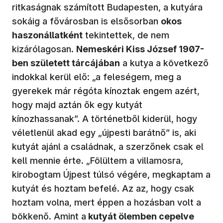
ritkaságnak számított Budapesten, a kutyára
sokáig a fővárosban is elsősorban
okos
haszonállatként
tekintettek, de nem
kizárólagosan.
Nemeskéri Kiss József 1907-
ben született tárcájában
a kutya a következő
indokkal kerül elő: „a feleségem, meg a
gyerekek már régóta kínoztak engem azért,
hogy majd aztán ők egy kutyát
kínozhassanak”. A történetből kiderül, hogy
véletlenül akad egy „újpesti barátnő” is, aki
kutyát ajánl a családnak, a szerzőnek csak el
kell mennie érte. „Fölültem a villamosra,
kirobogtam Újpest túlsó végére, megkaptam a
kutyát és hoztam befelé. Az az, hogy csak
hoztam volna, mert éppen a hozásban volt a
bökkenő. Amint a
kutyát ölemben cepelve