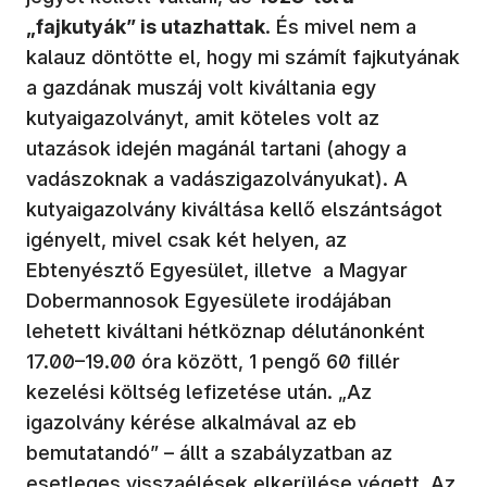
„fajkutyák” is utazhattak
. És mivel nem a
kalauz döntötte el, hogy mi számít fajkutyának
a gazdának muszáj volt kiváltania egy
kutyaigazolványt, amit köteles volt az
utazások idején magánál tartani (ahogy a
vadászoknak a vadászigazolványukat). A
kutyaigazolvány kiváltása kellő elszántságot
igényelt, mivel csak két helyen, az
Ebtenyésztő Egyesület, illetve a Magyar
Dobermannosok Egyesülete irodájában
lehetett kiváltani hétköznap délutánonként
17.00–19.00 óra között, 1 pengő 60 fillér
kezelési költség lefizetése után. „Az
igazolvány kérése alkalmával az eb
bemutatandó” – állt a szabályzatban az
esetleges visszaélések elkerülése végett. Az