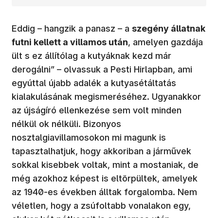
Eddig – hangzik a panasz – a
szegény állatnak
futni kellett a villamos után
, amelyen gazdája
ült s ez állítólag a kutyáknak kezd már
derogálni” – olvassuk a Pesti Hirlapban, ami
egyúttal újabb adalék a kutyasétáltatás
kialakulásának megismeréséhez. Ugyanakkor
az újságíró ellenkezése sem volt minden
nélkül ok nélküli. Bizonyos
nosztalgiavillamosokon mi magunk is
tapasztalhatjuk, hogy akkoriban a járművek
sokkal kisebbek voltak, mint a mostaniak, de
még azokhoz képest is eltörpültek, amelyek
az 1940-es években álltak forgalomba. Nem
véletlen, hogy a zsúfoltabb vonalakon egy,