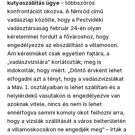
kutyaszállítás ügye
– többszörös
konfrontációt okozva. A Nimród című
vadászlap közölte, hogy a Pestvidéki
vadásztársaság február 24-én olyan
kérelemmel fordult a fővároshoz, hogy
engedélyezze az ebszállítást a villamoson.
Ám kérelmüket csak egyetlen fajtára, a
„vadászvizslára” korlátozták; meg is
indokolták, hogy miért. „Döntő érvként lehet
elfogadni azt a tényt, hogy a vadászvizslákat
a Máv. I. osztályaiban is lehet szállítani és a
helyiérdekű vasutakon is engedélyezve van
azoknak vitele, nincs és nem is lehet
ennélfogva semmi komoly okot felhozni arra,
hogy a vizslák szállítását a város belterületén
a villamoskocsikon ne engedjék meg” – írták a