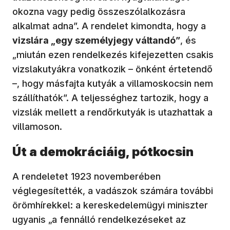
okozna vagy pedig összeszólalkozásra
alkalmat adna”. A rendelet kimondta, hogy a
vizslára „egy személyjegy váltandó”
, és
„miután ezen rendelkezés kifejezetten csakis
vizslakutyákra vonatkozik – önként értetendő
–, hogy másfajta kutyák a villamoskocsin nem
szállíthatók”. A teljességhez tartozik, hogy a
vizslák mellett a rendőrkutyák is utazhattak a
villamoson.
Út a demokráciáig, pótkocsin
A rendeletet 1923 novemberében
véglegesítették, a vadászok számára további
örömhírekkel: a kereskedelemügyi miniszter
ugyanis „a fennálló rendelkezéseket az