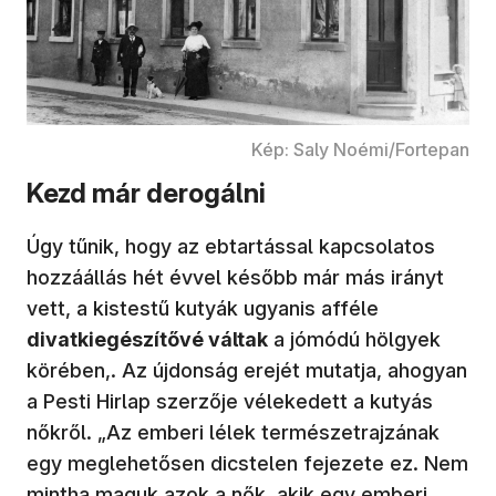
Kép: Saly Noémi/Fortepan
Kezd már derogálni
Úgy tűnik, hogy az ebtartással kapcsolatos
hozzáállás hét évvel később már más irányt
vett, a kistestű kutyák ugyanis afféle
divatkiegészítővé váltak
a jómódú hölgyek
körében,. Az újdonság erejét mutatja, ahogyan
a Pesti Hirlap szerzője vélekedett a kutyás
nőkről. „Az emberi lélek természetrajzának
egy meglehetősen dicstelen fejezete ez. Nem
mintha maguk azok a nők, akik egy emberi