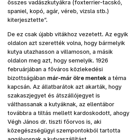
összes vadászkutyákra (foxterrier-tacskó,
spaniel, kopó, agár, véreb, vizsla stb.)
kiterjesztette”.
De ez csak újabb vitákhoz vezetett. Az egyik
oldalon azt szerették volna, hogy bármelyik
kutya utazhasson a villamoson, a másik
oldalon meg azt, hogy semelyik. 1926
februárjában a főváros közlekedési
bizottságában
már-már ölre mentek
a téma
kapcsán. Az állatbarátok azt akarták, hogy
szakaszjegyet és átszállójegyet is
válthassanak a kutyáknak, az ellentábor
továbbra a tiltás mellett kardoskodott, ahogy
Végh János dr. tiszti főorvos is, aki
közegészségügyi szempontokból tartotta
aggályosnak a kutyaszállítást.