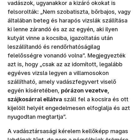
vadászok, ugyanakkor a kizáró okokat is
felsorolták: „Nem szobatiszta, bőrbajos, vagy
általában beteg és harapós vizslák szállítása
ki lenne zárandó és az az egyén, aki ilyen
kutyát vinne a kocsiba, igazoltatás után
leszállítandó és rendőrhatóságilag
felelősségre vonandó volna”. Megjegyezték
azt is, hogy „csak az az idomított, legalább
egyéves vizsla legyen a villamosokon
szállítható, amely vadászfegyvert viselő
egyén kíséretében,
pórázon vezetve,
szájkosárral ellátva
száll fel a kocsira és ott
kijelölt helyét engedelmesen elfoglalja és azt
nyugodtan megtartja”.
A vadásztársasági kérelem kellőképp magas
labdának tűnt, de nem a négylábúak örömére.