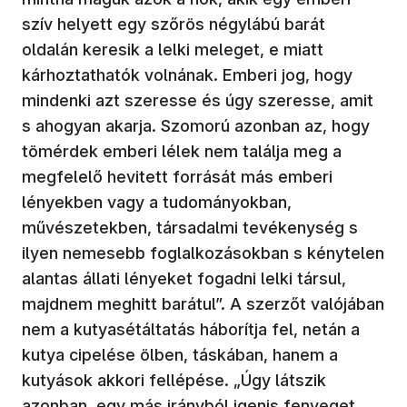
szív helyett egy szőrös négylábú barát
oldalán keresik a lelki meleget, e miatt
kárhoztathatók volnának. Emberi jog, hogy
mindenki azt szeresse és úgy szeresse, amit
s ahogyan akarja. Szomorú azonban az, hogy
tömérdek emberi lélek nem találja meg a
megfelelő hevitett forrását más emberi
lényekben vagy a tudományokban,
művészetekben, társadalmi tevékenység s
ilyen nemesebb foglalkozásokban s kénytelen
alantas állati lényeket fogadni lelki társul,
majdnem meghitt barátul”. A szerzőt valójában
nem a kutyasétáltatás háborítja fel, netán a
kutya cipelése ölben, táskában, hanem a
kutyások akkori fellépése. „Úgy látszik
azonban, egy más irányból igenis fenyeget