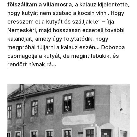
fölszálltam a villamosra
, a kalauz kijelentette,
hogy kutyát nem szabad a kocsin vinni. Hogy
eresszem el a kutyát és szálljak le” – írja
Nemeskéri, majd hosszasan ecseteli további
kalandjait, amely úgy folytatódik, hogy
megpróbál túljárni a kalauz eszén… Dobozba
csomagolja a kutyát, de megint lebukik, és
rendőrt hívnak rá…