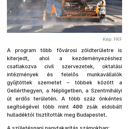
Kép: FKF
A program több fővárosi zöldterületre is
kiterjedt, ahol a kezdeményezéshez
csatlakozva civil szervezetek, oktatási
intézmények és felelős munkavállalók
gyűjtöttek szemetet – többek között a
Gellérthegyen, a Népligetben, a Szentmihályi
út erdős területén. A több száz önkéntes
segítségével több mint 400 zsák eldobált
hulladéktól tisztították meg Budapestet.
A születésnapi nagytakarítás számokban: