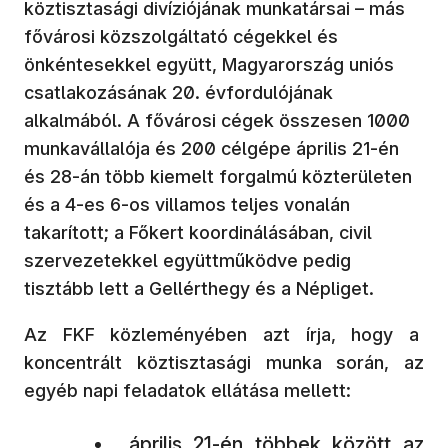
köztisztasági divíziójának munkatársai – más
fővárosi közszolgáltató cégekkel és
önkéntesekkel együtt, Magyarország uniós
csatlakozásának 20. évfordulójának
alkalmából. A fővárosi cégek összesen 1000
munkavállalója és 200 célgépe április 21-én
és 28-án több kiemelt forgalmú közterületen
és a 4-es 6-os villamos teljes vonalán
takarított; a Főkert koordinálásában, civil
szervezetekkel együttműködve pedig
tisztább lett a Gellérthegy és a Népliget.
Az FKF közleményében azt írja, hogy a
koncentrált köztisztasági munka során, az
egyéb napi feladatok ellátása mellett:
április 21-én többek között az