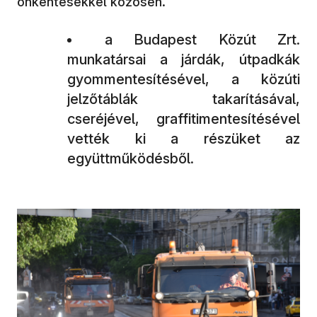
önkéntesekkel közösen.
a Budapest Közút Zrt.
munkatársai a járdák, útpadkák
gyommentesítésével, a közúti
jelzőtáblák takarításával,
cseréjével, graffitimentesítésével
vették ki a részüket az
együttműködésből.