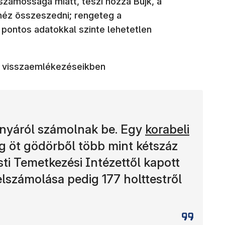
zámossága miatt, teszi hozzá Bujk, a
héz összeszedni; rengeteg a
 pontos adatokkal szinte lehetetlen
a visszaemlékezéseikben
(új ablakban n
ványáról számolnak be. Egy
korabeli
ig öt gödörből több mint kétszáz
ti Temetkezési Intézettől kapott
elszámolása pedig 177 holttestről