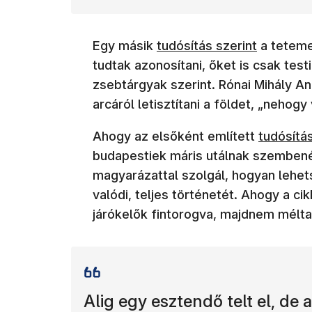
(új ablakban nyílik meg)
Egy másik
tudósítás szerint
a teteme
tudtak azonosítani, őket is csak testi
zsebtárgyak szerint. Rónai Mihály A
arcáról letisztítani a földet, „nehogy
(új ablak
Ahogy az elsőként említett
tudósítás
budapestiek máris utálnak szembenéz
magyarázattal szolgál, hogyan lehetsé
valódi, teljes történetét. Ahogy a ci
járókelők fintorogva, majdnem mélta
Alig egy esztendő telt el, d