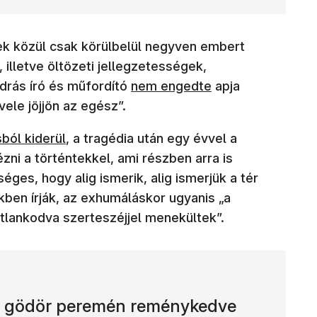
k közül csak körülbelül negyven embert
, illetve öltözeti jellegzetességek,
(új ablakban nyílik meg)
ndrás író és műfordító
nem engedte
apja
 vele jöjjön az egész”.
ban nyílik meg)
ból kiderül
, a tragédia után egy évvel a
ni a történtekkel, ami részben arra is
ges, hogy alig ismerik, alig ismerjük a tér
kkben írják, az exhumáláskor ugyanis „a
tlankodva szerteszéjjel menekültek”.
e a gödör peremén reménykedve