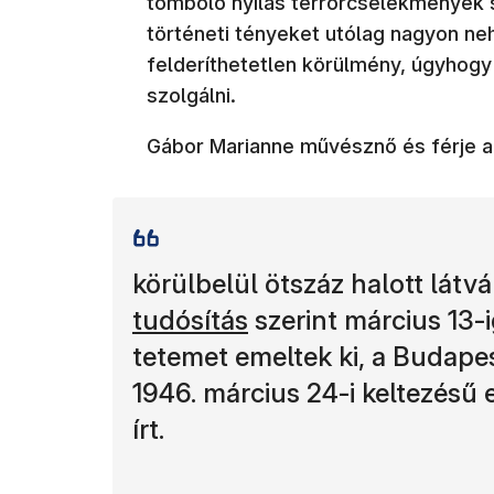
tomboló nyilas terrorcselekmények s
történeti tényeket utólag nagyon ne
felderíthetetlen körülmény, úgyhogy
szolgálni.
Gábor Marianne művésznő és férje 
körülbelül ötszáz halott lát
tudósítás
szerint március 13-
tetemet emeltek ki, a Budapes
1946. március 24-i keltezésű 
írt.