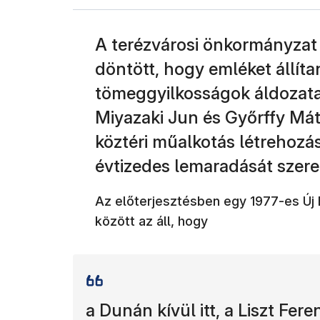
A terézvárosi önkormányzat 
döntött, hogy emléket állítan
tömeggyilkosságok áldozata
Miyazaki Jun és Győrffy Mát
köztéri műalkotás létrehoz
évtizedes lemaradását szere
Az előterjesztésben egy 1977-es Új 
között az áll, hogy
a Dunán kívül itt, a Liszt Fe