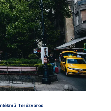
mlékmű
Terézváros