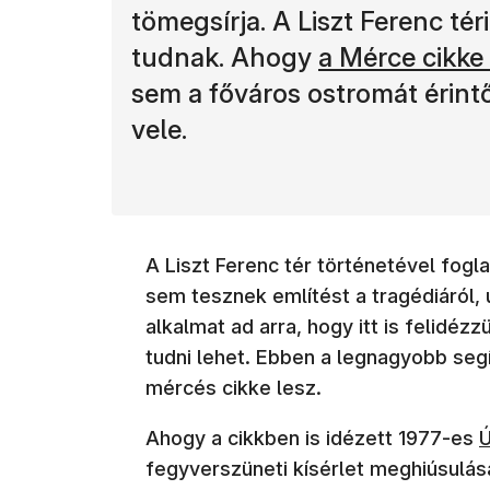
tömegsírja. A Liszt Ferenc té
(új ablakban n
tudnak. Ahogy
a Mérce cikke 
sem a főváros ostromát érint
vele.
A Liszt Ferenc tér történetével fogl
sem tesznek említést a tragédiáról,
alkalmat ad arra, hogy itt is felidéz
tudni lehet. Ebben a legnagyobb seg
mércés cikke lesz.
(
Ahogy a cikkben is idézett 1977-es
Ú
fegyverszüneti kísérlet meghiúsulás