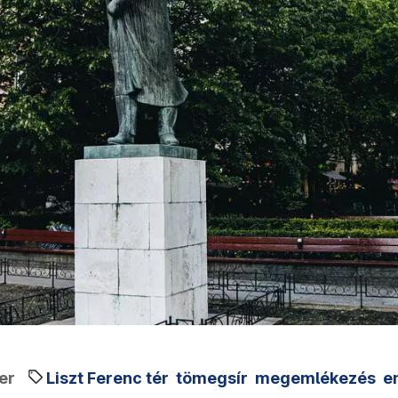
er
Liszt Ferenc tér
tömegsír
megemlékezés
e