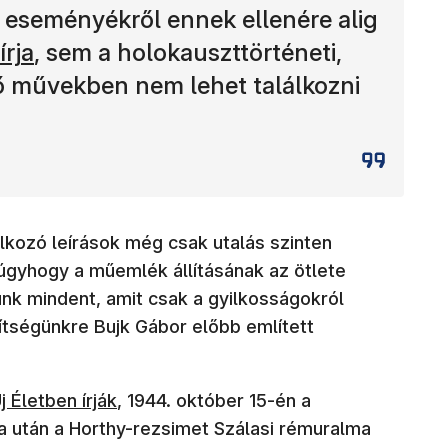
ri eseményékről ennek ellenére alig
yílik meg)
írja
, sem a holokauszttörténeti,
ő művekben nem lehet találkozni
alkozó leírások még csak utalás szinten
 úgyhogy a műemlék állításának az ötlete
zünk mindent, amit csak a gyilkosságokról
ítségünkre Bujk Gábor előbb említett
új ablakban nyílik meg)
j Életben írják
, 1944. október 15-én a
a után a Horthy-rezsimet Szálasi rémuralma