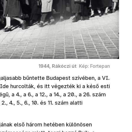
1944, Rákóczi út
Kép: Fortepan
egaljasabb bűntette Budapest szívében, a VI.
. Ide hurcolták, és itt végezték ki a késő esti
, a 4., a 6., a 12., a 14., a 20., a 26. szám
2., 4., 5., 6., 10. és 11. szám alatti
rjának első három hetében különösen