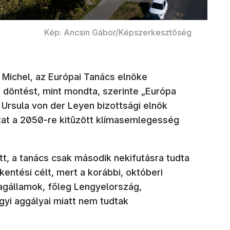
Kép: Ancsin Gábor/Képszerkesztőség
Michel, az Európai Tanács elnöke
 döntést, mint mondta, szerinte „Európa
. Ursula von der Leyen bizottsági elnök
 utat a 2050-re kitűzött klímasemlegesség
tt, a tanács csak második nekifutásra tudta
entési célt, mert a korábbi, októberi
agállamok, főleg Lengyelország,
i aggályai miatt nem tudtak