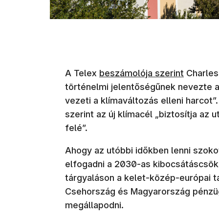
(új ablakban nyílik meg)
A Telex
beszámolója szerint
Charles 
történelmi jelentőségűnek nevezte a
vezeti a klímaváltozás elleni harcot”
szerint az új klímacél „biztosítja az
felé”.
Ahogy az utóbbi időkben lenni szoko
elfogadni a 2030-as kibocsátáscsökk
tárgyaláson a kelet-közép-európai t
Csehország és Magyarország pénzügy
megállapodni.