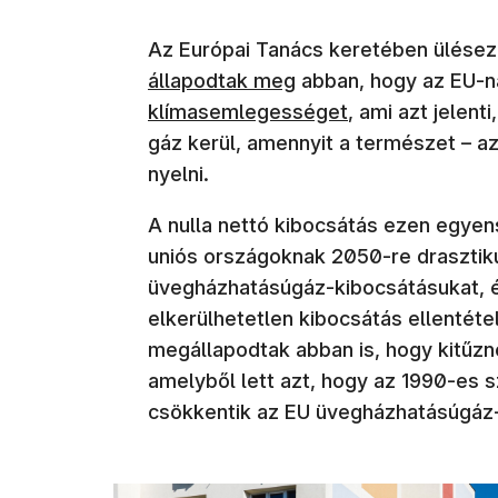
Az Európai Tanács keretében ülése
állapodtak meg
abban, hogy az EU-
klímasemlegességet
, ami azt jelen
gáz kerül, amennyit a természet – az
nyelni.
A nulla nettó kibocsátás ezen egyen
uniós országoknak 2050-re drasztik
üvegházhatásúgáz-kibocsátásukat, é
elkerülhetetlen kibocsátás ellenté
megállapodtak abban is, hogy kitűzn
amelyből lett azt, hogy az 1990-es 
csökkentik az EU üvegházhatásúgáz-