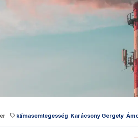
er
klímasemlegesség
Karácsony Gergely
Ámo