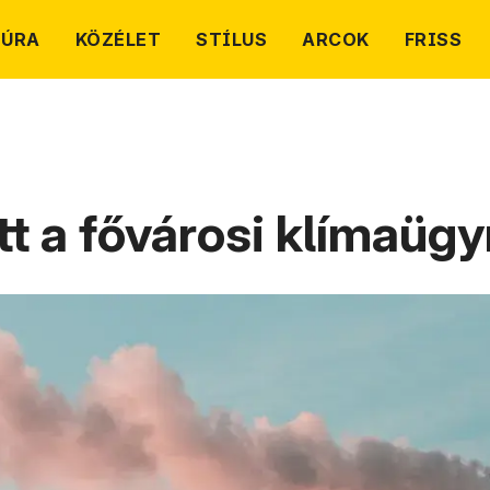
TÚRA
KÖZÉLET
STÍLUS
ARCOK
FRISS
tt a fővárosi klímaüg