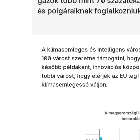
gázok több mint 70 százaléká
és polgáraiknak foglalkozniuk 
A klímasemleges és intelligens váro
100 várost szeretne támogatni, hog
később példaként, innovációs közpon
többi várost, hogy elérjék az EU leg
klímasemlegessé váljon.