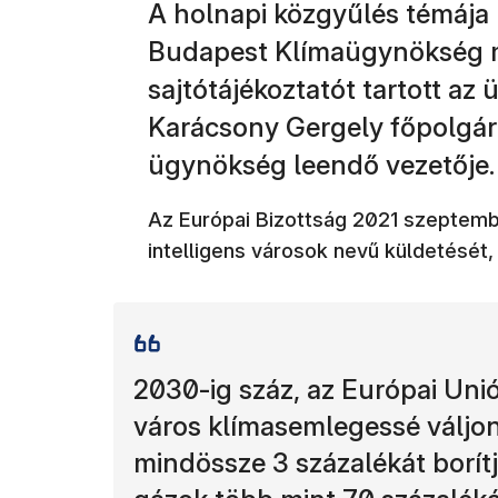
A holnapi közgyűlés témája 
Budapest Klímaügynökség me
sajtótájékoztatót tartott a
Karácsony Gergely főpolgá
ügynökség leendő vezetője.
Az Európai Bizottság 2021 szeptem
intelligens városok nevű küldetését,
2030-ig száz, az Európai Unió
város klímasemlegessé váljo
mindössze 3 százalékát borít