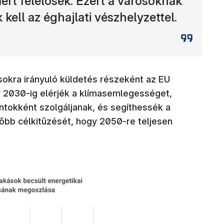
ért felelősek. Ezért a városoknak
kell az éghajlati vészhelyzettel.
sokra irányuló küldetés részeként az EU
y 2030-ig elérjék a klímasemlegességet,
tokként szolgáljanak, és segíthessék a
főbb célkitűzését, hogy 2050-re teljesen