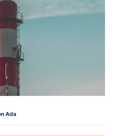
n Ada