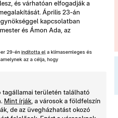
lesz, és várhatóan elfogadják a
galakítását. Április 23-án
z ügynökséggel kapcsolatban
rmester és Ámon Ada, az
(új ablakban nyílik meg)
ber 29-én
indította el
a klímasemleges és
 amelynek az a célja, hogy
 tagállamai területén található
(új ablakban nyílik meg)
n.
Mint írják
, a városok a földfelszín
ják, de az üvegházhatást okozó