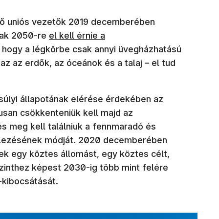
(új ablakban ny
ző uniós vezetők 2019 decemberében
(új ablakban nyílik meg)
nak 2050-re
el kell érnie a
ti, hogy a légkörbe csak annyi üvegházhatású
az az erdők, az óceánok és a talaj – el tud
súlyi állapotának elérése érdekében az
usan csökkenteniük kell majd az
s meg kell találniuk a fennmaradó és
telezésének módját. 2020 decemberében
ek egy köztes állomást, egy köztes célt,
szinthez képest 2030-ig több mint felére
kibocsátását.