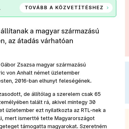
TOVÁBB A KÖZVETÍTÉSHEZ
.
állítanak a magyar származású
ben, az átadás várhatóan
y Gábor Zsazsa magyar származású
ric von Anhalt német üzletember
esten, 2016-ban elhunyt feleségének.
asodott, de állítólag a szerelem csak 65
emélyében talált rá, akivel mintegy 30
et üzletember ezt nyilatkozta az RTL-nek a
i, mert ismertté tette Magyarországot
engeteget támogatta magyarokat. Szeretném