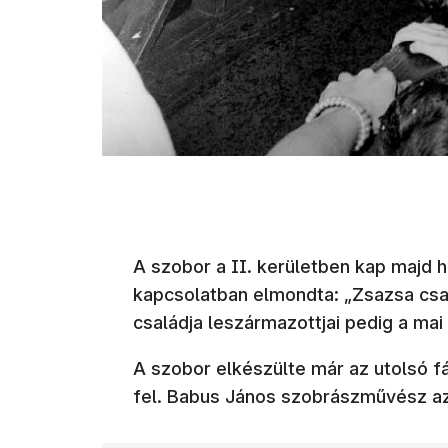
A szobor a II. kerületben kap majd 
kapcsolatban elmondta: „Zsazsa csal
családja leszármazottjai pedig a mai n
A szobor elkészülte már az utolsó f
fel. Babus János szobrászművész az