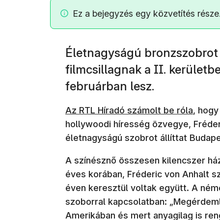
Ez a bejegyzés egy közvetítés része
Életnagyságú bronzszobrot 
filmcsillagnak a II. kerület
februárban lesz.
Az RTL Híradó számolt be róla
, hog
hollywoodi híresség özvegye, Fréde
életnagyságú szobrot állíttat Budap
A színésznő összesen kilencszer ház
éves korában, Fréderic von Anhalt sz
éven keresztül voltak együtt. A ném
szoborral kapcsolatban: „Megérdeml
Amerikában és mert anyagilag is r