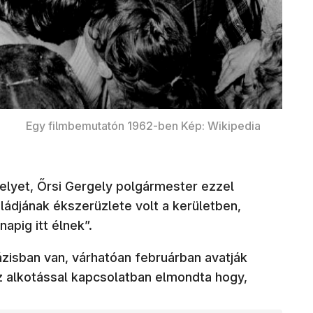
Egy filmbemutatón 1962-ben Kép: Wikipedia
helyet, Őrsi Gergely polgármester ezzel
ádjának ékszerüzlete volt a kerületben,
apig itt élnek”.
ázisban van, várhatóan februárban avatják
 alkotással kapcsolatban elmondta hogy,