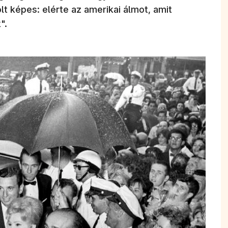
olt képes: elérte az amerikai álmot, amit
".