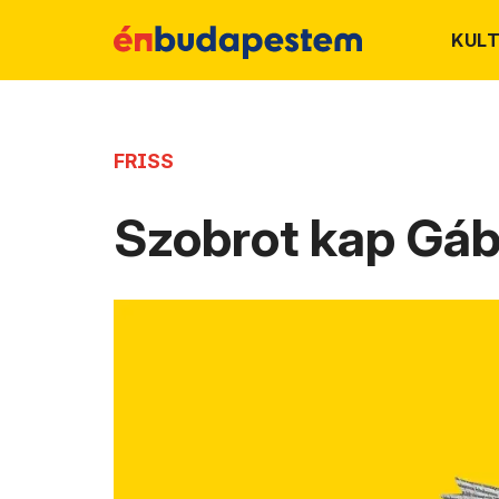
KUL
FRISS
Szobrot kap Gá