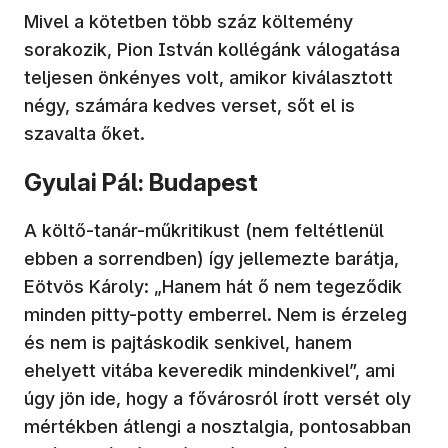
Mivel a kötetben több száz költemény
sorakozik, Pion István kollégánk válogatása
teljesen önkényes volt, amikor kiválasztott
négy, számára kedves verset, sőt el is
szavalta őket.
Gyulai Pál: Budapest
A költő-tanár-műkritikust (nem feltétlenül
ebben a sorrendben) így jellemezte barátja,
Eötvös Károly: „Hanem hát ő nem tegeződik
minden pitty-potty emberrel. Nem is érzeleg
és nem is pajtáskodik senkivel, hanem
ehelyett vitába keveredik mindenkivel”, ami
úgy jön ide, hogy a fővárosról írott versét oly
mértékben átlengi a nosztalgia, pontosabban