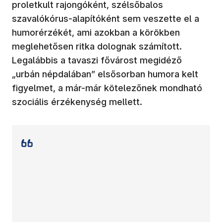
proletkult rajongóként, szélsőbalos
szavalókórus-alapítóként sem veszette el a
humorérzékét, ami azokban a körökben
meglehetősen ritka dolognak számított.
Legalábbis a tavaszi fővárost megidéző
„urbán népdalában” elsősorban humora kelt
figyelmet, a már-már kötelezőnek mondható
szociális érzékenység mellett.