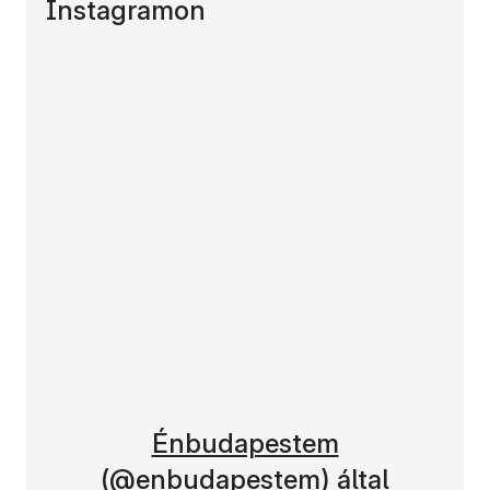
Instagramon
(új ablakban nyílik meg)
Énbudapestem
(@enbudapestem) által