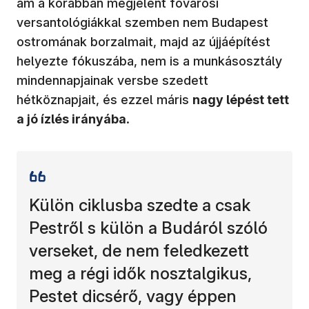
ám a korábban megjelent fővárosi
versantológiákkal szemben nem Budapest
ostromának borzalmait, majd az újjáépítést
helyezte fókuszába, nem is a munkásosztály
mindennapjainak versbe szedett
hétköznapjait, és ezzel máris
nagy lépést tett
a jó ízlés irányába
.
Külön ciklusba szedte a csak
Pestről s külön a Budáról szóló
verseket, de nem feledkezett
meg a régi idők nosztalgikus,
Pestet dicsérő, vagy éppen