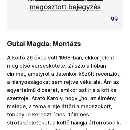
megosztott bejegyzés
Gutai Magda: Montázs
A költő 26 éves volt 1968-ban, ekkor jelent
meg első verseskötete, Zászló a hóban
címmel, amelyről a Jelenkor közölt recenziót,
a hiányosságokat sem rejtve véka alá. Ám az
egyértelmű dicséret, amikor azt írja a kritika
szerzője, Arató Károly, hogy „hol az élmény
melege, a téma ereje áttöri a megszokott,
többnyire keresztrímes, félrímes
strófaképleteket, a költő hangja átforrósodik,