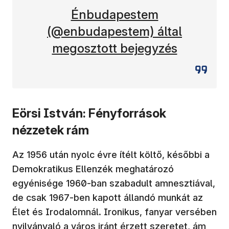
(új ablakban nyílik meg)
Énbudapestem
(@enbudapestem) által
megosztott bejegyzés
Eörsi István: Fényforrások
nézzetek rám
Az 1956 után nyolc évre ítélt költő, későbbi a
Demokratikus Ellenzék meghatározó
egyénisége 1960-ban szabadult amnesztiával,
de csak 1967-ben kapott állandó munkát az
Élet és Irodalomnál. Ironikus, fanyar versében
nyilvánvaló a város iránt érzett szeretet, ám