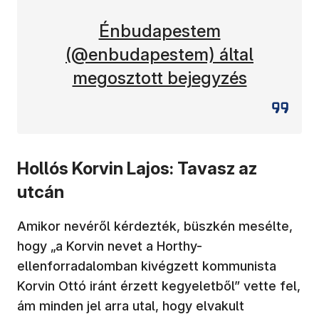
(új ablakban nyílik meg)
Énbudapestem
(@enbudapestem) által
megosztott bejegyzés
Hollós Korvin Lajos: Tavasz az
utcán
Amikor nevéről kérdezték, büszkén mesélte,
hogy „a Korvin nevet a Horthy-
ellenforradalomban kivégzett kommunista
Korvin Ottó iránt érzett kegyeletből” vette fel,
ám minden jel arra utal, hogy elvakult