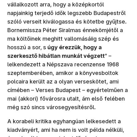
vállalkozott arra, hogy a középkortól
napjainkig terjedő idők legszebb Budapestről
szóló verseit kiválogassa és kötetbe gyűjtse.
Bornemissza Péter Siralmas énnekömjétől a
ma költőinek meghitt vallomásáiig szép és
hosszú a sor,
s
úgy érezzük, hogy a
szerkesztő hibátlan munkát végzett
” –
lelkendezett a Népszava recenzense 1968
szeptemberében, amikor a könyvesboltok
polcaira került az a olyan verseskötet, ami
címében – Verses Budapest – egyértelműen a
mai (akkori) fővárosra utalt, ám első felében
még szó sincs városegyesítésről.
A korabeli kritika egyhangúan lelkesedett a
kiadványért, ami ha nem is volt példa nélküli,