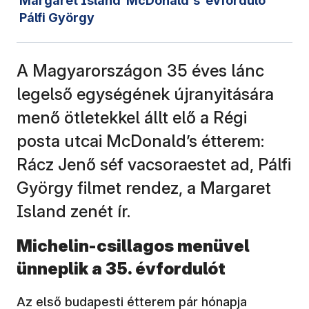
Margaret Island
McDonald's
évforduló
Pálfi György
A Magyarországon 35 éves lánc
legelső egységének újranyitására
menő ötletekkel állt elő a Régi
posta utcai McDonald’s étterem:
Rácz Jenő séf vacsoraestet ad, Pálfi
György filmet rendez, a Margaret
Island zenét ír.
Michelin-csillagos menüvel
ünneplik a 35. évfordulót
Az első budapesti étterem pár hónapja