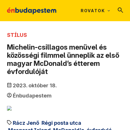
ROVATOK
STÍLUS
Michelin-csillagos menüvel és
közösségi filmmel ünneplik az első
magyar McDonald’s étterem
évfordulóját
2023. október 18.
Énbudapestem
Rácz Jenő
Régi posta utca