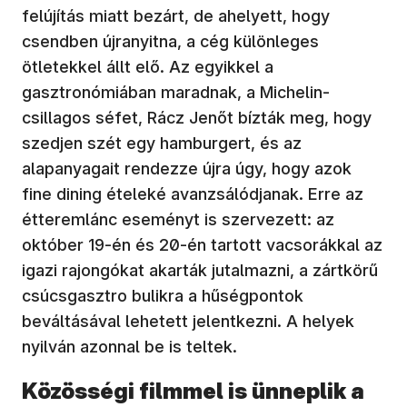
felújítás miatt bezárt, de ahelyett, hogy
csendben újranyitna, a cég különleges
ötletekkel állt elő. Az egyikkel a
gasztronómiában maradnak, a Michelin-
csillagos séfet, Rácz Jenőt bízták meg, hogy
szedjen szét egy hamburgert, és az
alapanyagait rendezze újra úgy, hogy azok
fine dining ételeké avanzsálódjanak. Erre az
étteremlánc eseményt is szervezett: az
október 19-én és 20-én tartott vacsorákkal az
igazi rajongókat akarták jutalmazni, a zártkörű
csúcsgasztro bulikra a hűségpontok
beváltásával lehetett jelentkezni. A helyek
nyilván azonnal be is teltek.
Közösségi filmmel is ünneplik a