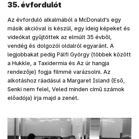
35. évfordulót
Az évforduló alkalmából a McDonald’s egy
másik akcióval is készül, egy ideig képeket és
videókat gyűjtöttek az elmúlt 35 évből,
vendég és dolgozói oldalról egyaránt. A
legjobbakat pedig Pálfi György (többek között
a Hukkle, a Taxidermia és Az úr hangja
rendezője) fogja filmmé varázsolni. Az
alkotáshoz ráadásul a Margaret Island (Eső,
Senki nem felel, Veled minden című számok
előadója) írja majd a zenét.