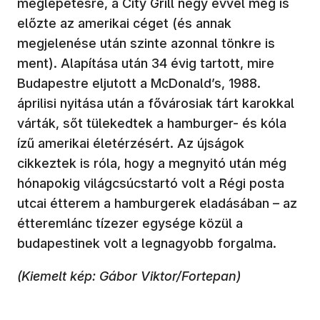
meglepetésre, a City Grill négy évvel meg is
előzte az amerikai céget (és annak
megjelenése után szinte azonnal tönkre is
ment). Alapítása után 34 évig tartott, mire
Budapestre eljutott a McDonald’s, 1988.
áprilisi nyitása után a fővárosiak tárt karokkal
várták, sőt tülekedtek a hamburger- és kóla
ízű amerikai életérzésért. Az újságok
cikkeztek is róla, hogy a megnyitó után még
hónapokig világcsúcstartó volt a Régi posta
utcai étterem a hamburgerek eladásában – az
étteremlánc tízezer egysége közül a
budapestinek volt a legnagyobb forgalma.
(Kiemelt kép: Gábor Viktor/Fortepan)