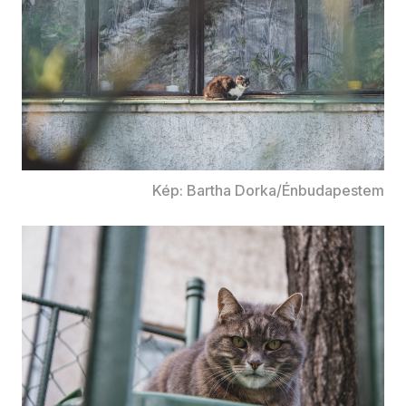
Kép: Bartha Dorka/Énbudapestem