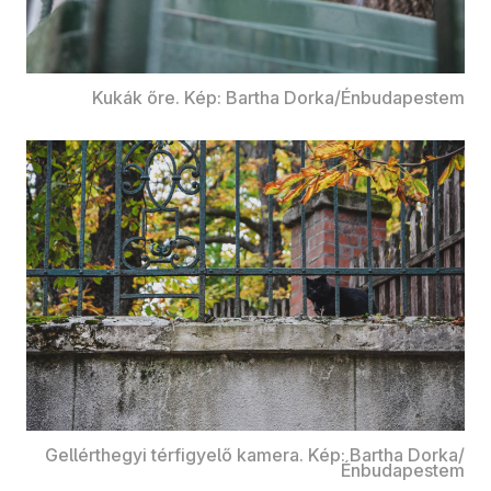
Kukák őre. Kép: Bartha Dorka/Énbudapestem
Gellérthegyi térfigyelő kamera. Kép: Bartha Dorka/
Énbudapestem