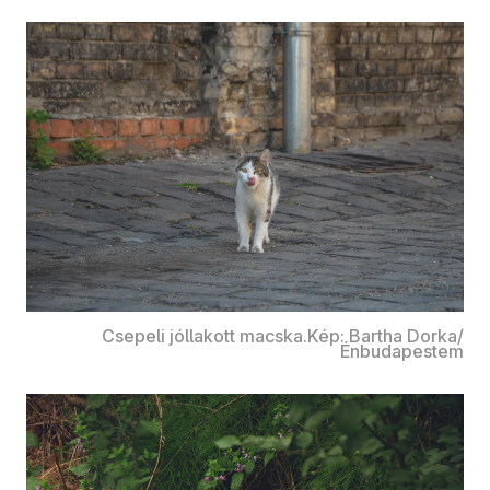
Csepeli jóllakott macska.Kép: Bartha Dorka/
Énbudapestem