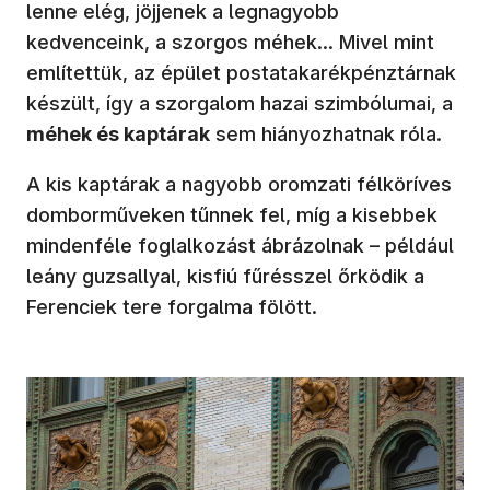
lenne elég, jöjjenek a legnagyobb
kedvenceink, a szorgos méhek… Mivel mint
említettük, az épület postatakarékpénztárnak
készült, így a szorgalom hazai szimbólumai, a
méhek és kaptárak
sem hiányozhatnak róla.
A kis kaptárak a nagyobb oromzati félköríves
domborműveken tűnnek fel, míg a kisebbek
mindenféle foglalkozást ábrázolnak – például
leány guzsallyal, kisfiú fűrésszel őrködik a
Ferenciek tere forgalma fölött.