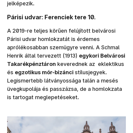
jelképezik.
Párisi udvar: Ferenciek tere 10.
A 2019-re teljes körűen felújított belvárosi
Párisi udvar homlokzatát is érdemes
aprólékosabban szemügyre venni. A Schmal
Henrik által tervezett (1913)
egykori Belvárosi
Takarékpénztáron
keverednek az eklektikus
és
egzotikus mór-bizánci
stílusjegyek.
Legismertebb látványossága talán a mesés
üvegkupolája és passzázsa, de a homlokzata
is tartogat meglepetéseket.