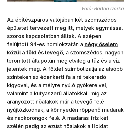
Fotó: Bartha Dorka
Az építészpáros valójában két szomszédos
épületet tervezett meg itt, melyek egymással
szoros kapcsolatban álltak. A szépen
felújított 94-es homlokzatán a
négy őselem
közül a föld és levegő
, a szomszédos, nagyon
leromlott állapotún meg elvileg a tűz és a víz
jelentek meg. A földet szimbolizálja az alsóbb
szinteken az édenkerti fa a rá tekeredő
kígyóval, és a mélyre nyúló gyökereivel,
valamint a kutyaszerű állatokkal, míg az
aranyozott nőalakok már a levegő felé
nyújtózkodnak, a könnyedén röppenő madarak
és napkorongok felé. A madaras fríz két
szélén pedig az ezüst nőalakok a Holdat