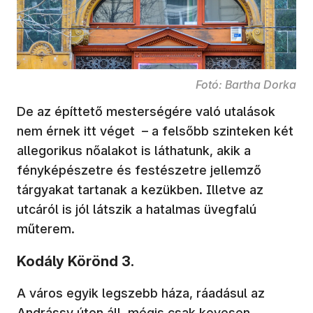
Fotó: Bartha Dorka
De az építtető mesterségére való utalások
nem érnek itt véget – a felsőbb szinteken két
allegorikus nőalakot is láthatunk, akik a
fényképészetre és festészetre jellemző
tárgyakat tartanak a kezükben. Illetve az
utcáról is jól látszik a hatalmas üvegfalú
műterem.
Kodály Körönd 3.
A város egyik legszebb háza, ráadásul az
Andrássy úton áll, mégis csak kevesen