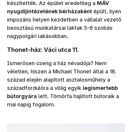
készítették. Az épület eredetileg a
MÁV
nyugdíjintézetének bérházaként
épült, ilyen
impozáns helyen kezdetben a vállalat vezető
beosztású munkatársai laktak 5-6 szobás
nagypolgári lakásokban.
Thonet-ház: Váci utca 11.
Ismerősen cseng a ház névadója? Nem
véletlen, hiszen a Michael Thonet által a 18.
század elején alapított asztalosműhely a
századfordulóra a világ egyik
legismertebb
bútorgyára
lett. Tömörfa hajlított bútoraik a
mai napig fogalom.