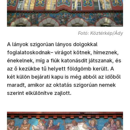
Fotó: Köztérkép/Ády
A lányok szigorúan lányos dolgokkal
foglalatoskodnak– virágot kötnek, hímeznek,
énekelnek, míg a fiúk katonásdit játszanak, és
az ő kezükbe tű helyett földgömb került. A
két külön bejárati kapu is még abból az időből
maradt, amikor az oktatás szigorúan nemek
szerint elkülönítve zajlott.