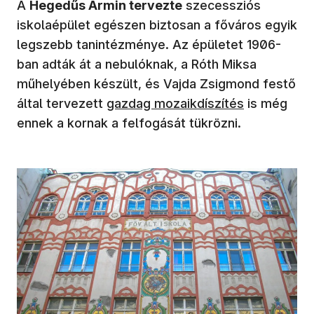
A
Hegedűs Ármin tervezte
szecessziós
iskolaépület egészen biztosan a főváros egyik
legszebb tanintézménye. Az épületet 1906-
ban adták át a nebulóknak, a Róth Miksa
műhelyében készült, és Vajda Zsigmond festő
által tervezett
gazdag mozaikdíszítés
is még
ennek a kornak a felfogását tükrözni.