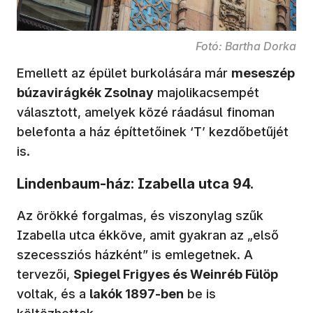
Fotó: Bartha Dorka
Emellett az épület burkolására már
meseszép
búzavirágkék Zsolnay
majolikacsempét
választott, amelyek közé ráadásul finoman
belefonta a ház építtetőinek ‘T’ kezdőbetűjét
is.
Lindenbaum-ház: Izabella utca 94.
Az örökké forgalmas, és viszonylag szűk
Izabella utca ékköve, amit gyakran az „első
szecessziós házként” is emlegetnek. A
tervezői,
Spiegel Frigyes és Weinréb Fülöp
voltak, és a
lakók 1897-ben
be is