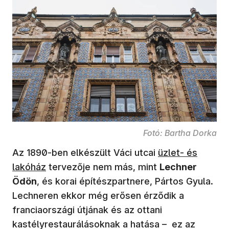
Fotó: Bartha Dorka
Az 1890-ben elkészült Váci utcai
üzlet- és
lakóház
tervezője nem más, mint
Lechner
Ödön
, és korai építészpartnere, Pártos Gyula.
Lechneren ekkor még erősen érződik a
franciaországi útjának és az ottani
kastélyrestaurálásoknak a hatása – ez az