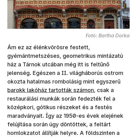
Fotó: Bartha Dorka
Ám ez az élénkvörösre festett,
gyémántmetszéses, geometrikus mintázatú
ház a Tárnok utcában még itt is feltűnő
jelenség. Egészen a II. világháborús ostrom
okozta hatalmas rombolásig mint egyszerű
barokk lakóház tartották számon
, csak a
restaurálási munkák során fedezték fel a
középkori, gótikus részeket és a festés
maradványait. Így az 1950-es évek elejének
felújítása során úgy döntöttek, a feltárt
homlokzatot állítják helyre. A földszinten a