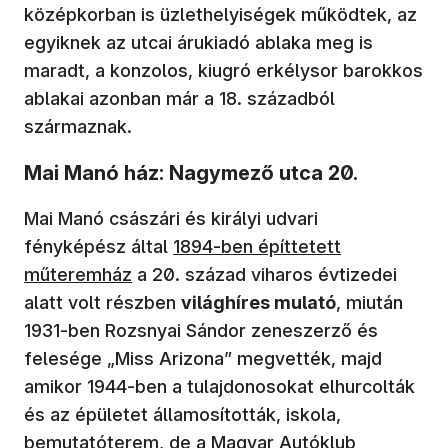
középkorban is üzlethelyiségek működtek, az
egyiknek az utcai árukiadó ablaka meg is
maradt, a konzolos, kiugró erkélysor barokkos
ablakai azonban már a 18. századból
származnak.
Mai Manó ház: Nagymező utca 20.
Mai Manó császári és királyi udvari
fényképész által
1894-ben építtetett
műteremház
a 20. század viharos évtizedei
alatt volt részben
világhíres mulató
, miután
1931-ben Rozsnyai Sándor zeneszerző és
felesége „Miss Arizona” megvették, majd
amikor 1944-ben a tulajdonosokat elhurcolták
és az épületet államosították, iskola,
bemutatóterem, de a Magyar Autóklub