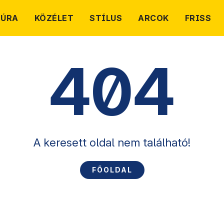
TÚRA
KÖZÉLET
STÍLUS
ARCOK
FRISS
404
A keresett oldal nem található!
FŐOLDAL