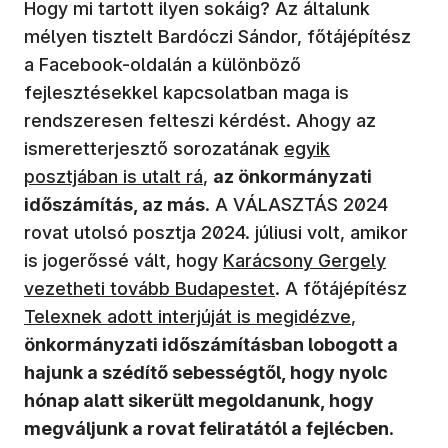
Hogy mi tartott ilyen sokáig? Az általunk
mélyen tisztelt Bardóczi Sándor, főtájépítész
a Facebook-oldalán a különböző
fejlesztésekkel kapcsolatban maga is
rendszeresen felteszi kérdést. Ahogy az
ismeretterjesztő sorozatának
egyik
posztjában is utalt rá
,
az önkormányzati
időszámítás, az más
. A VÁLASZTÁS 2024
rovat utolsó posztja 2024. júliusi volt, amikor
is jogerőssé vált, hogy
Karácsony Gergely
vezetheti tovább Budapestet
. A főtájépítész
Telexnek adott interjúját is megidézve
,
önkormányzati időszámításban lobogott a
hajunk a szédítő sebességtől, hogy nyolc
hónap alatt sikerült megoldanunk, hogy
megváljunk a rovat feliratától a fejlécben
.