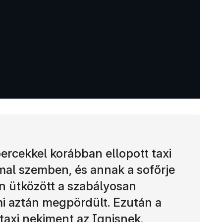
ercekkel korábban ellopott taxi
mmal szemben, és annak a sofőrje
an ütközött a szabályosan
mi aztán megpördült. Ezután a
taxi nekiment az Ignisnek.