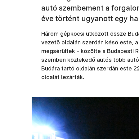
autó szembement a forgalo
éve történt ugyanott egy hal
Három gépkocsi ütközött össze Buda
vezető oldalán szerdán késő este, 
megsérültek - közölte a Budapesti 
szemben közlekedő autós több autón
Budára tartó oldalán szerdán este 22
oldalát lezárták.