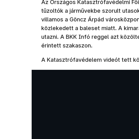
Az Országos Katasztrófavédelmi Fői
tűzoltók a járművekbe szorult utasok
villamos a Göncz Árpád városközpont
közlekedett a baleset miatt. A kima
utazni. A BKK Infó reggel azt közölt
érintett szakaszon.
A Katasztrófavédelem videót tett k