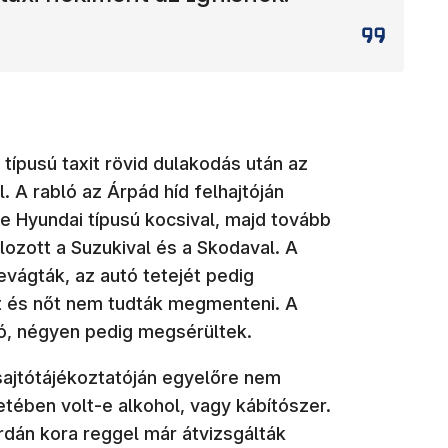
ípusú taxit rövid dulakodás után az
. A rabló az Árpád híd felhajtóján
e Hyundai típusú kocsival, majd tovább
lozott a Suzukival és a Skodaval. A
levágták, az autó tetejét pedig
fit és nőt nem tudták megmenteni. A
ló, négyen pedig megsérültek.
sajtótájékoztatóján egyelőre nem
etében volt-e alkohol, vagy kábítószer.
rdán kora reggel már átvizsgálták