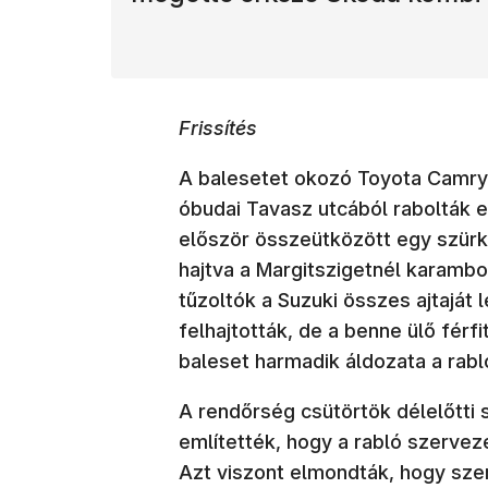
Frissítés
A balesetet okozó Toyota Camry t
óbudai Tavasz utcából rabolták el
először összeütközött egy szürk
hajtva a Margitszigetnél karambo
tűzoltók a Suzuki összes ajtaját 
felhajtották, de a benne ülő fér
baleset harmadik áldozata a rab
A rendőrség csütörtök délelőtti 
említették, hogy a rabló szervez
Azt viszont elmondták, hogy sze