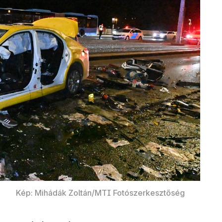
Kép: Mihádák Zoltán/MTI Fotószerkesztőség