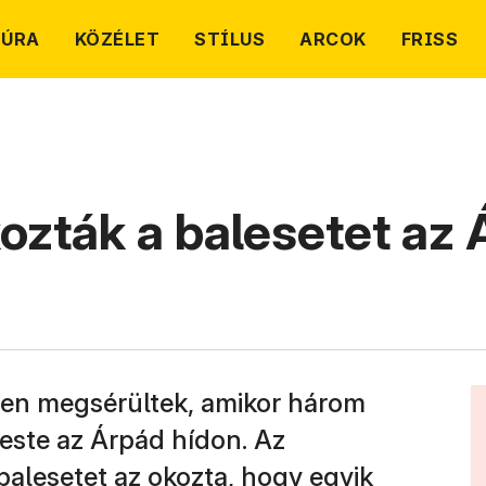
TÚRA
KÖZÉLET
STÍLUS
ARCOK
FRISS
kozták a balesetet az
en megsérültek, amikor három
este az Árpád hídon. Az
balesetet az okozta, hogy egyik