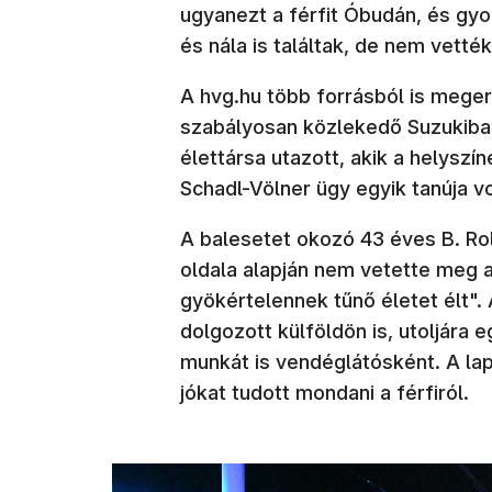
ugyanezt a férfit Óbudán, és gyo
és nála is találtak, de nem vették
A hvg.hu több forrásból is meger
szabályosan közlekedő Suzukiban
élettársa utazott, akik a helyszín
Schadl-Völner ügy egyik tanúja vo
A balesetet okozó 43 éves B. Ro
oldala alapján nem vetette meg a 
gyökértelennek tűnő életet élt". 
dolgozott külföldön is, utoljára eg
munkát is vendéglátósként. A lapn
jókat tudott mondani a férfiról.