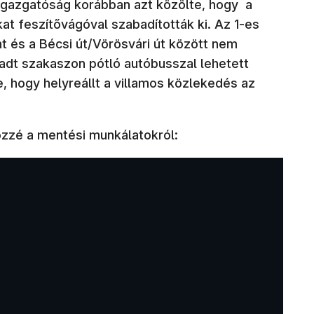
gazgatóság korábban azt közölte, hogy a
at feszítővágóval szabadították ki. Az 1-es
 és a Bécsi út/Vörösvári út között nem
radt szakaszon pótló autóbusszal lehetett
e, hogy helyreállt a villamos közlekedés az
özzé a mentési munkálatokról: