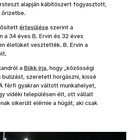
rsteszt alapján kábítószert fogyasztott,
 őrizetbe.
ősített
értesülése
szerint a
 a 34 éves B. Ervin és 32 éves
en életüket vesztették. B. Ervin a
lt.
landról a
Blikk írja
, hogy „közösségi
bulizást, szeretett horgászni, kissé
A férfi gyakran váltott munkahelyet,
y vidéki településen élt, ott vállalt
ak sikerült elérnie a húgát, aki csak