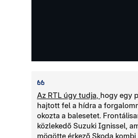
Az RTL úgy tudja,
hogy egy p
hajtott fel a hídra a forgalo
okozta a balesetet. Frontális
közlekedő Suzuki Ignissel, a
mögötte érkező Skoda kombi 