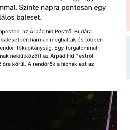
mmal. Szinte napra pontosan egy
álos baleset.
pesten, az Árpád híd Pestről Budára
a balesetben hárman meghaltak és többen
Rendőr-főkapitányság. Egy forgalommal
ak nekiütközött az Árpád híd Pestről
 óra körül. A rendőrök a hídnak ezt az