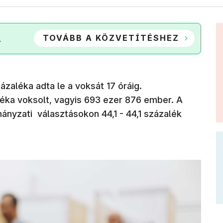
TOVÁBB A KÖZVETÍTÉSHEZ
.
zaléka adta le a voksát 17 óráig.
éka voksolt, vagyis 693 ezer 876 ember. A
nyzati választásokon 44,1 - 44,1 százalék