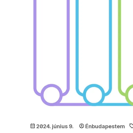
2024. június 9.
Énbudapestem