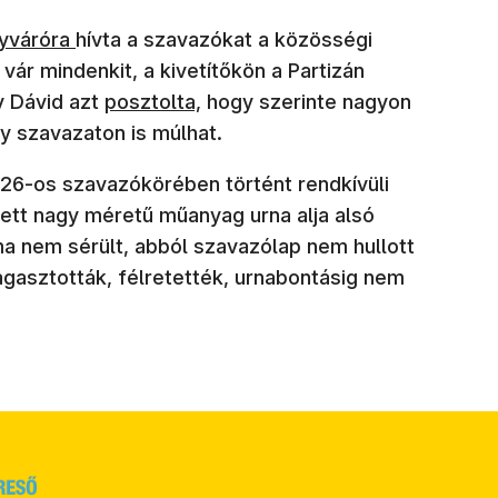
yváróra
hívta a szavazókat a közösségi
 vár mindenkit, a kivetítőkön a Partizán
y Dávid azt
posztolta,
hogy szerinte nagyon
y szavazaton is múlhat.
26-os szavazókörében történt rendkívüli
tt nagy méretű műanyag urna alja alsó
ma nem sérült, abból szavazólap nem hullott
gasztották, félretették, urnabontásig nem