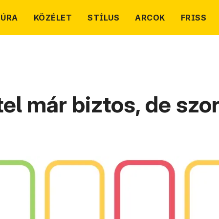
TÚRA
KÖZÉLET
STÍLUS
ARCOK
FRISS
l már biztos, de szor