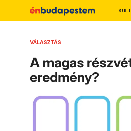
KUL
VÁLASZTÁS
A magas részvéte
eredmény?