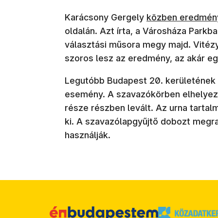
Karácsony Gergely
közben eredmén
oldalán. Azt írta, a Városháza Parkba
választási műsora megy majd. Vitéz
szoros lesz az eredmény, az akár eg
Legutóbb Budapest 20. kerületének 
esemény. A szavazókörben elhelyeze
része részben levált. Az urna tartal
ki. A szavazólapgyűjtő dobozt megra
használják.