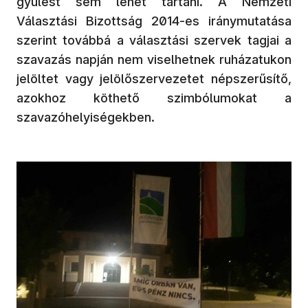
gyűlést sem lehet tartani. A Nemzeti
Választási Bizottság 2014-es iránymutatása
szerint továbbá a választási szervek tagjai a
szavazás napján nem viselhetnek ruházatukon
jelöltet vagy jelölőszervezetet népszerűsítő,
azokhoz köthető szimbólumokat a
szavazóhelyiségekben.