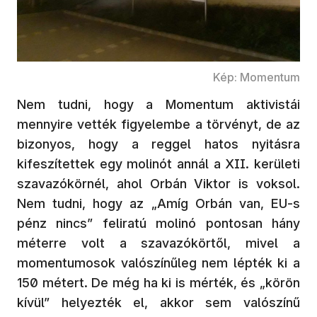
Kép: Momentum
Nem tudni, hogy a Momentum aktivistái
mennyire vették figyelembe a törvényt, de az
bizonyos, hogy a reggel hatos nyitásra
kifeszítettek egy molinót annál a XII. kerületi
szavazókörnél, ahol Orbán Viktor is voksol.
Nem tudni, hogy az „Amíg Orbán van, EU-s
pénz nincs” feliratú molinó pontosan hány
méterre volt a szavazókörtől, mivel a
momentumosok valószínűleg nem lépték ki a
150 métert. De még ha ki is mérték, és „körön
kívül” helyezték el, akkor sem valószínű