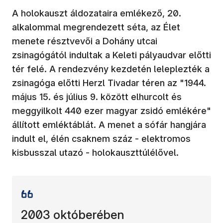
A holokauszt áldozataira emlékező, 20.
alkalommal megrendezett séta, az Élet
menete résztvevői a Dohány utcai
zsinagógától indultak a Keleti pályaudvar előtti
tér felé. A rendezvény kezdetén leleplezték a
zsinagóga előtti Herzl Tivadar téren az "1944.
május 15. és július 9. között elhurcolt és
meggyilkolt 440 ezer magyar zsidó emlékére"
állított emléktáblát. A menet a sófár hangjára
indult el, élén csaknem száz - elektromos
kisbusszal utazó - holokauszttúlélővel.
2003 októberében