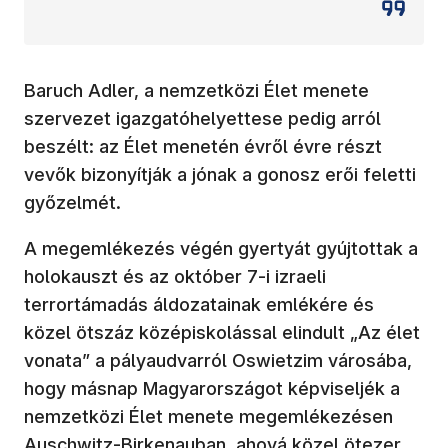
Baruch Adler, a nemzetközi Élet menete
szervezet igazgatóhelyettese pedig arról
beszélt: az Élet menetén évről évre részt
vevők bizonyítják a jónak a gonosz erői feletti
győzelmét.
A megemlékezés végén gyertyát gyújtottak a
holokauszt és az október 7-i izraeli
terrortámadás áldozatainak emlékére és
közel ötszáz középiskolással elindult „Az élet
vonata” a pályaudvarról Oswietzim városába,
hogy másnap Magyarországot képviseljék a
nemzetközi Élet menete megemlékezésen
Auschwitz-Birkenauban, ahová közel ötezer