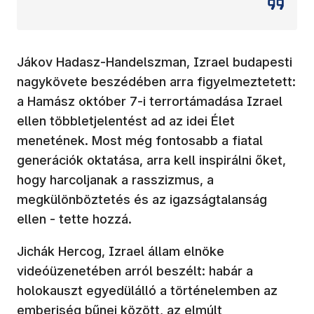
Jákov Hadasz-Handelszman, Izrael budapesti
nagykövete beszédében arra figyelmeztetett:
a Hamász október 7-i terrortámadása Izrael
ellen többletjelentést ad az idei Élet
menetének. Most még fontosabb a fiatal
generációk oktatása, arra kell inspirálni őket,
hogy harcoljanak a rasszizmus, a
megkülönböztetés és az igazságtalanság
ellen - tette hozzá.
Jichák Hercog, Izrael állam elnöke
videóüzenetében arról beszélt: habár a
holokauszt egyedülálló a történelemben az
emberiség bűnei között, az elmúlt