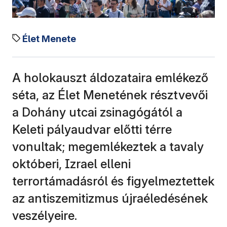
Élet Menete
A holokauszt áldozataira emlékező
séta, az Élet Menetének résztvevői
a Dohány utcai zsinagógától a
Keleti pályaudvar előtti térre
vonultak; megemlékeztek a tavaly
októberi, Izrael elleni
terrortámadásról és figyelmeztettek
az antiszemitizmus újraéledésének
veszélyeire.