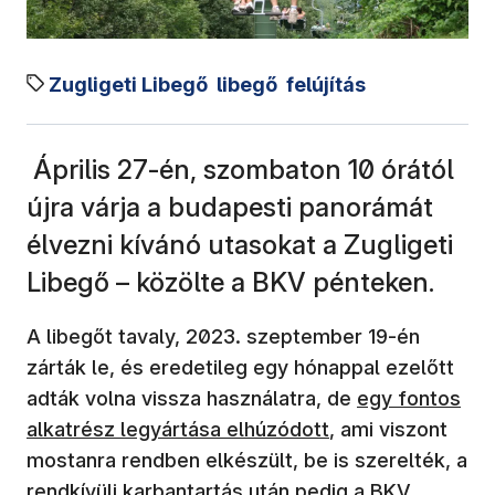
Zugligeti Libegő
libegő
felújítás
Április 27-én, szombaton 10 órától
újra várja a budapesti panorámát
élvezni kívánó utasokat a Zugligeti
Libegő – közölte a BKV pénteken.
A libegőt tavaly, 2023. szeptember 19-én
zárták le, és eredetileg egy hónappal ezelőtt
(új ablakban ny
adták volna vissza használatra, de
egy fontos
alkatrész legyártása elhúzódott
, ami viszont
mostanra rendben elkészült, be is szerelték, a
rendkívüli karbantartás után pedig a BKV