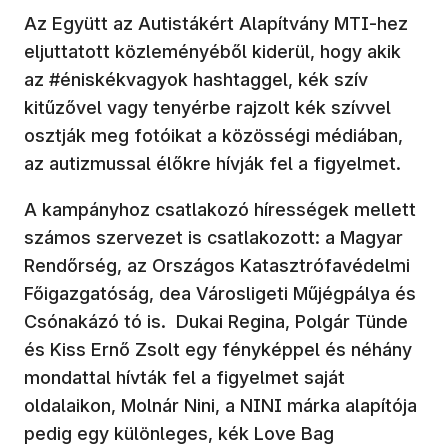
Az Együtt az Autistákért Alapítvány MTI-hez
eljuttatott közleményéből kiderül, hogy akik
az #éniskékvagyok hashtaggel, kék szív
kitűzővel vagy tenyérbe rajzolt kék szívvel
osztják meg fotóikat a közösségi médiában,
az autizmussal élőkre hívják fel a figyelmet.
A kampányhoz csatlakozó hírességek mellett
számos szervezet is csatlakozott: a Magyar
Rendőrség, az Országos Katasztrófavédelmi
Főigazgatóság, dea Városligeti Műjégpálya és
Csónakázó tó is. Dukai Regina, Polgár Tünde
és Kiss Ernő Zsolt egy fényképpel és néhány
mondattal hívták fel a figyelmet saját
oldalaikon, Molnár Nini, a NINI márka alapítója
pedig egy különleges, kék Love Bag