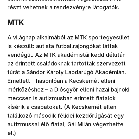
részt vehetnek a rendezvényre látogatók.
MTK
A világnap alkalmából az MTK sportegyesület
is készült: autista futballrajongókat láttak
vendégül. Az MTK akadémistái kedd délután
az érintett családoknak tartottak szervezett
túrát a Sándor Károly Labdarúgó Akadémián.
Emellett – hasonlóan a Kecskemét elleni
mérkőzéshez – a Diósgyőr elleni hazai bajnoki
meccsen is autizmusban érintett fiatalok
kísérik a csapatokat. (A Kecskemét elleni
találkozó második félidei kezdőrúgását egy
autizmussal élő fiatal, Gál Milán végezhette
el.)