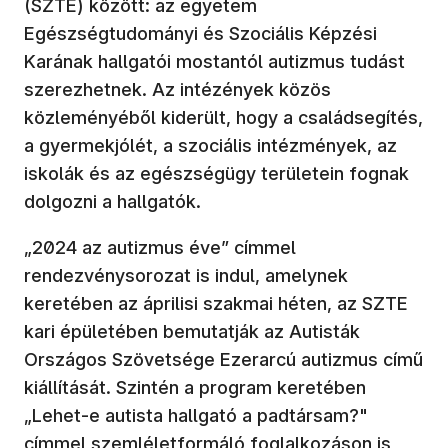
(SZTE) között: az egyetem
Egészségtudományi és Szociális Képzési
Karának hallgatói mostantól autizmus tudást
szerezhetnek. Az intézények közös
közleményéből kiderült, hogy a családsegítés,
a gyermekjólét, a szociális intézmények, az
iskolák és az egészségügy területein fognak
dolgozni a hallgatók.
„2024 az autizmus éve” címmel
rendezvénysorozat is indul, amelynek
keretében az áprilisi szakmai héten, az SZTE
kari épületében bemutatják az Autisták
Országos Szövetsége Ezerarcú autizmus című
kiállítását. Szintén a program keretében
„Lehet-e autista hallgató a padtársam?"
címmel szemléletformáló foglalkozáson is