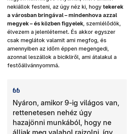
nekiállok festeni, az úgy néz ki, hogy
tekerek
a városban bringával – mindenhova azzal
megyek – és közben figyelek
, szemlélődök,
élvezem a jelenlétemet. És akkor egyszer
csak meglátok valamit ami megfog, és
amennyiben az időm éppen megengedi,
azonnal leszállok a bicikliről, ami átalakul a
festőállvánnyommá.
Nyáron, amikor 9-ig világos van,
rettenetesen nehéz úgy
hazajönni munkából, hogy ne
álljak meg valahol rajzolni, így