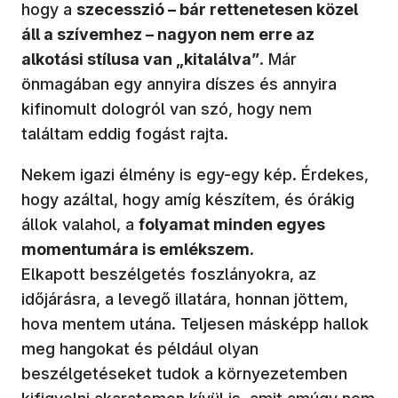
hogy a
szecesszió – bár rettenetesen közel
áll a szívemhez – nagyon nem erre az
alkotási stílusa van „kitalálva”
. Már
önmagában egy annyira díszes és annyira
kifinomult dologról van szó, hogy nem
találtam eddig fogást rajta.
Nekem igazi élmény is egy-egy kép. Érdekes,
hogy azáltal, hogy amíg készítem, és órákig
állok valahol, a
folyamat minden egyes
momentumára is emlékszem
.
Elkapott beszélgetés foszlányokra, az
időjárásra, a levegő illatára, honnan jöttem,
hova mentem utána. Teljesen másképp hallok
meg hangokat és például olyan
beszélgetéseket tudok a környezetemben