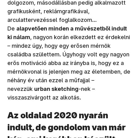
dolgozom, másodállásban pedig alkalmazott
grafikusként, reklámgrafikával,
arculattervezéssel foglalkozom…
De
alapvetően minden a művészetből indult
ki nálam
, nagyon korán elkezdett ez érdekelni
– mindez úgy, hogy egy erősen mérnök
családba születtem. Úgyhogy volt egy nagyon
erős motiváció abba az irányba is, hogy ez a
mérnökvonal is jelenjen meg az életemben, de
néhány év után ezzel a műfajjal –
nevezzük
urban sketching
-nek –
visszaszivárgott az alkotás.
Az oldalad 2020 nyarán
indult, de gondolom van már