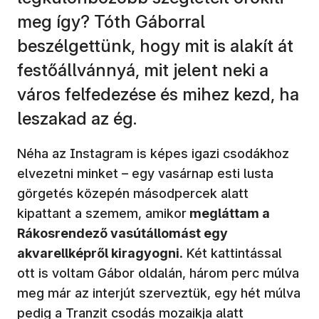
meg így? Tóth Gáborral
beszélgettünk, hogy mit is alakít át
festőállvánnyá, mit jelent neki a
város felfedezése és mihez kezd, ha
leszakad az ég.
Néha az Instagram is képes igazi csodákhoz
elvezetni minket – egy vasárnap esti lusta
görgetés közepén másodpercek alatt
kipattant a szemem, amikor
megláttam a
Rákosrendező vasútállomást egy
akvarellképről kiragyogni
. Két kattintással
ott is voltam Gábor oldalán, három perc múlva
meg már az interjút szerveztük, egy hét múlva
pedig a Tranzit csodás mozaikja alatt