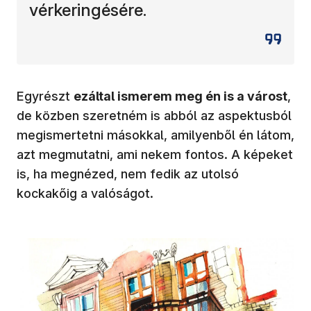
vérkeringésére.
Egyrészt
ezáltal ismerem meg én is a várost
,
de közben szeretném is abból az aspektusból
megismertetni másokkal, amilyenből én látom,
azt megmutatni, ami nekem fontos. A képeket
is, ha megnézed, nem fedik az utolsó
kockakőig a valóságot.