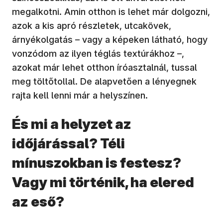
megalkotni. Amin otthon is lehet már dolgozni,
azok a kis apró részletek, utcakövek,
árnyékolgatás – vagy a képeken látható, hogy
vonzódom az ilyen téglás textúrákhoz –,
azokat már lehet otthon íróasztalnál, tussal
meg töltőtollal. De alapvetően a lényegnek
rajta kell lenni már a helyszínen.
És mi a helyzet az
időjárással? Téli
mínuszokban is festesz?
Vagy mi történik, ha elered
az eső?