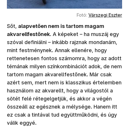
Fotó:
Várszegi Eszter
Sőt,
alapvetően nem is tartom magam
akvarellfestőnek
. A képeket – ha muszáj egy
szóval definiálni – inkább rajznak mondanám,
mint festménynek. Annak ellenére, hogy
rettenetesen fontos számomra, hogy az adott
témának milyen színkombinációt adok, de nem
tartom magam akvarellfestőnek. Már csak
azért sem, mert nem is klasszikus értelemben
használom az akvarellt, hogy a világostól a
sötét felé rétegelgetjük, és akkor a végén
összeáll az egésznek a mélysége. Hanem itt
ez csak a tintával tud együttműködni, és úgy
válik eggyé.