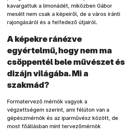
kavargattuk a limonádét, miközben Gábor
mesélt nem csak a képeiről, de a város iránti
rajongásáról és a felfedező útjairól.
A képekre ránézve
egyértelmű, hogy nem ma
csöppentél bele művészet és
dizájn világába. Mi a
szakmád?
Formatervező mérnök vagyok a
végzettségem szerint, ami félúton van a
gépészmérnök és az iparművész között, de
most főállásban mint tervezőmérnök