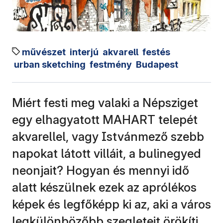
művészet
interjú
akvarell
festés
urban sketching
festmény
Budapest
Miért festi meg valaki a Népsziget
egy elhagyatott MAHART telepét
akvarellel, vagy Istvánmező szebb
napokat látott villáit, a bulinegyed
neonjait? Hogyan és mennyi idő
alatt készülnek ezek az aprólékos
képek és legfőképp ki az, aki a város
legkülönbözőbb szegleteit örökíti