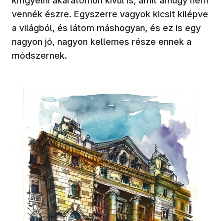
kifigyelni akaratomon kívül is, amit amúgy nem
vennék észre. Egyszerre vagyok kicsit kilépve
a világból, és látom máshogyan, és ez is egy
nagyon jó, nagyon kellemes része ennek a
módszernek.