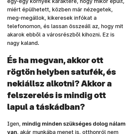
egy-egy környék karaktere, hogy mikor épült,
miért épülhetett, közben már nézegetek,
meg-megállok, kikeresek infókat a
telefonomon, és lassan összeáll az, hogy mit
akarok ebből a városrészből kihozni. Ez is
nagy kaland.
És ha megvan, akkor ott
rögtön helyben satufék, és
nekiállsz alkotni? Akkor a
felszerelés is mindig ott
lapul a táskádban?
Igen,
mindig minden szükséges dolog nálam
van
, akár munkába menet is, otthonról nem