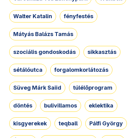
Walter Katalin
fényfestés
Mátyás Balázs Tamás
szociális gondoskodás
sikkasztás
sétálóutca
forgalomkorlátozás
Süveg Márk Saiid
túlélőprogram
döntés
bulivillamos
eklektika
kisgyerekek
teqball
Pálfi György