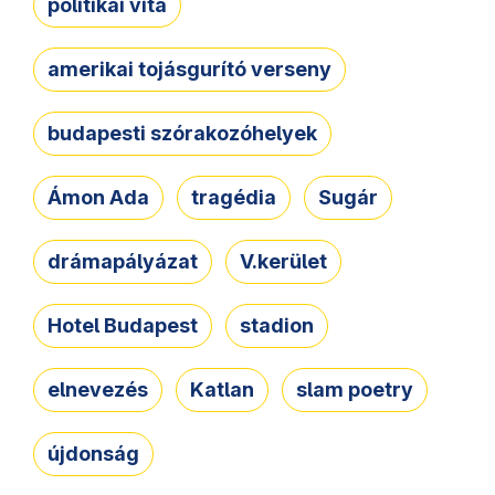
politikai vita
amerikai tojásgurító verseny
budapesti szórakozóhelyek
Ámon Ada
tragédia
Sugár
drámapályázat
V.kerület
Hotel Budapest
stadion
elnevezés
Katlan
slam poetry
újdonság