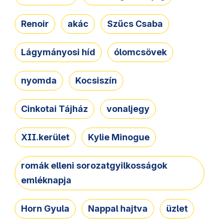
Renoir
akác
Szűcs Csaba
Lágymányosi híd
ólomcsövek
nyomda
Kocsiszín
Cinkotai Tájház
vonaljegy
XII.kerület
Kylie Minogue
romák elleni sorozatgyilkosságok
emléknapja
Horn Gyula
Nappal hajtva
üzlet