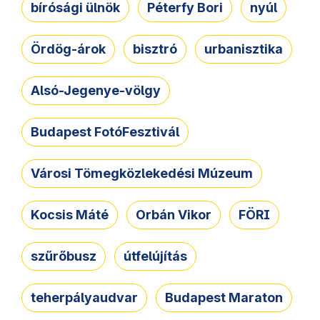
bírósági ülnök
Péterfy Bori
nyúl
Ördög-árok
bisztró
urbanisztika
Alsó-Jegenye-völgy
Budapest FotóFesztivál
Városi Tömegközlekedési Múzeum
Kocsis Máté
Orbán Vikor
FÖRI
szűrőbusz
útfelújítás
teherpályaudvar
Budapest Maraton