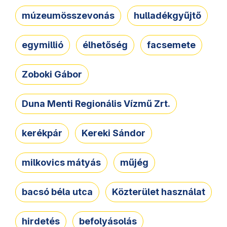
múzeumösszevonás
hulladékgyűjtő
egymillió
élhetőség
facsemete
Zoboki Gábor
Duna Menti Regionális Vízmű Zrt.
kerékpár
Kereki Sándor
milkovics mátyás
műjég
bacsó béla utca
Közterület használat
hirdetés
befolyásolás