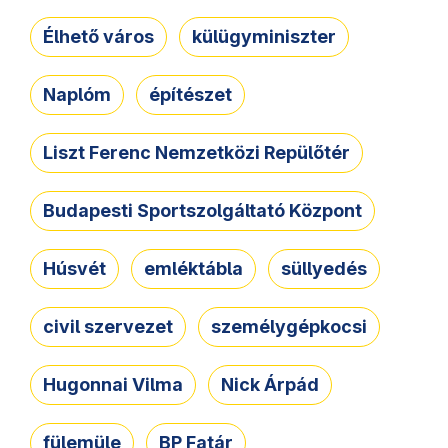
Élhető város
külügyminiszter
Naplóm
építészet
Liszt Ferenc Nemzetközi Repülőtér
Budapesti Sportszolgáltató Központ
Húsvét
emléktábla
süllyedés
civil szervezet
személygépkocsi
Hugonnai Vilma
Nick Árpád
fülemüle
BP Fatár