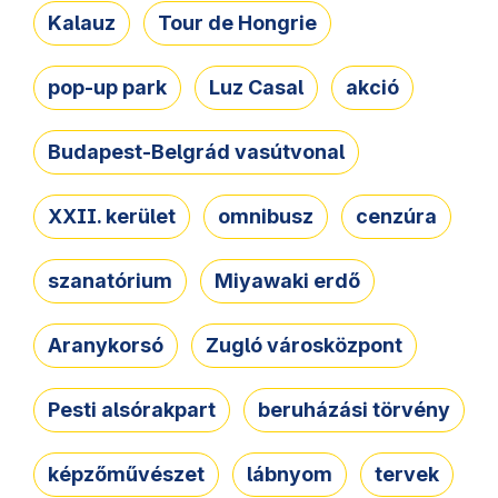
Kalauz
Tour de Hongrie
pop-up park
Luz Casal
akció
Budapest-Belgrád vasútvonal
XXII. kerület
omnibusz
cenzúra
szanatórium
Miyawaki erdő
Aranykorsó
Zugló városközpont
Pesti alsórakpart
beruházási törvény
képzőművészet
lábnyom
tervek