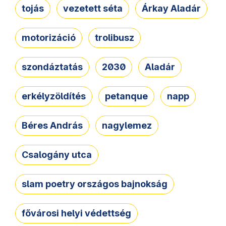
tojás
vezetett séta
Árkay Aladár
motorizáció
trolibusz
szondáztatás
2030
Aladár
erkélyzöldítés
petanque
napp
Béres András
nagylemez
Csalogány utca
slam poetry országos bajnokság
fővárosi helyi védettség