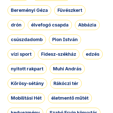
Bereményi Géza
Füvészkert
drón
élvefogó csapda
Abbázia
csúszdadomb
Pion István
vízi sport
Fidesz-székház
edzés
nyitott rakpart
Muhi András
Kőrösy-sétány
Rákóczi tér
Mobilitási Hét
életmentő műtét
kedvezmény
Szabó Ervin könyvtár