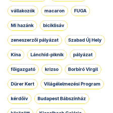
vállakozók
macaron
FUGA
Mi hazánk
biciklisáv
zeneszerzői pályázat
Szabad Új Hely
Kína
Lánchíd-piknik
pályázat
főigazgató
krizso
Borbíró Virgil
Dürer Kert
Világélelmezési Program
kérdőív
Budapest Bábszínház