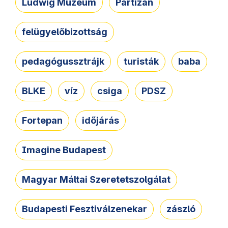
Ludwig Múzeum
Partizán
felügyelőbizottság
pedagógussztrájk
turisták
baba
BLKE
víz
csiga
PDSZ
Fortepan
időjárás
Imagine Budapest
Magyar Máltai Szeretetszolgálat
Budapesti Fesztiválzenekar
zászló