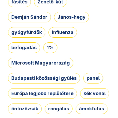
fásítés
Zenélő-kút
Demján Sándor
János-hegy
gyógyfürdők
influenza
befogadás
1%
Microsoft Magyarország
Budapesti közösségi gyűlés
panel
Európa legjobb replülőtere
kék vonal
öntözőzsák
rongálás
ámokfutás