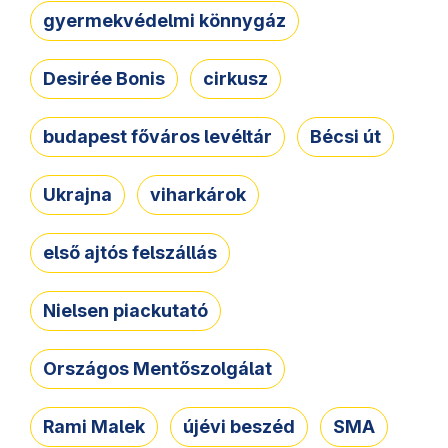
gyermekvédelmi könnygáz
Desirée Bonis
cirkusz
budapest főváros levéltár
Bécsi út
Ukrajna
viharkárok
első ajtós felszállás
Nielsen piackutató
Országos Mentőszolgálat
Rami Malek
újévi beszéd
SMA