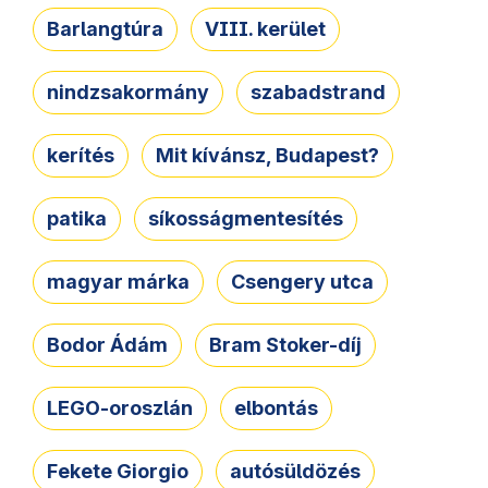
Barlangtúra
VIII. kerület
nindzsakormány
szabadstrand
kerítés
Mit kívánsz, Budapest?
patika
síkosságmentesítés
magyar márka
Csengery utca
Bodor Ádám
Bram Stoker-díj
LEGO-oroszlán
elbontás
Fekete Giorgio
autósüldözés