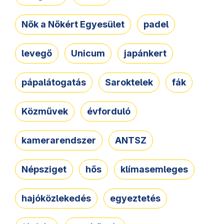
Nők a Nőkért Egyesület
padel
levegő
Unicum
japánkert
pápalátogatás
Saroktelek
fák
Közművek
évforduló
kamerarendszer
ANTSZ
Népsziget
hős
klímasemleges
hajóközlekedés
egyeztetés