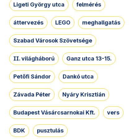
Ligeti György utca
felmérés
áttervezés
LEGO
meghallgatás
Szabad Városok Szövetsége
II. világháború
Ganz utca 13-15.
Petőfi Sándor
Dankó utca
Závada Péter
Nyáry Krisztián
Budapest Vásárcsarnokai Kft.
vers
BDK
pusztulás