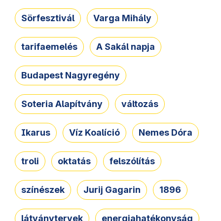
Sörfesztivál
Varga Mihály
tarifaemelés
A Sakál napja
Budapest Nagyregény
Soteria Alapítvány
változás
Ikarus
Víz Koalíció
Nemes Dóra
troli
oktatás
felszólítás
színészek
Jurij Gagarin
1896
látványtervek
energiahatékonyság