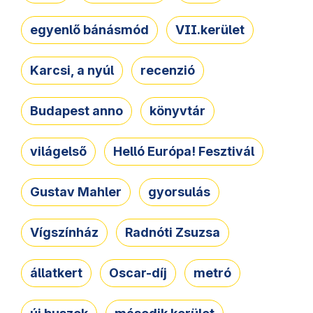
egyenlő bánásmód
VII.kerület
Karcsi, a nyúl
recenzió
Budapest anno
könyvtár
világelső
Helló Európa! Fesztivál
Gustav Mahler
gyorsulás
Vígszínház
Radnóti Zsuzsa
állatkert
Oscar-díj
metró