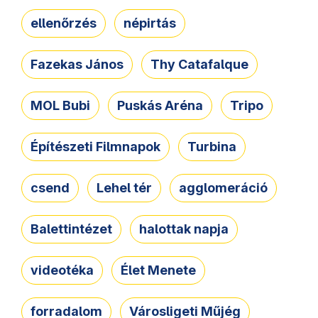
ellenőrzés
népirtás
Fazekas János
Thy Catafalque
MOL Bubi
Puskás Aréna
Tripo
Építészeti Filmnapok
Turbina
csend
Lehel tér
agglomeráció
Balettintézet
halottak napja
videotéka
Élet Menete
forradalom
Városligeti Műjég