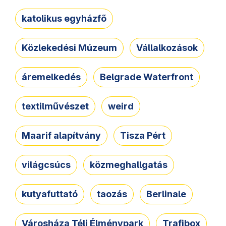
katolikus egyházfő
Közlekedési Múzeum
Vállalkozások
áremelkedés
Belgrade Waterfront
textilművészet
weird
Maarif alapítvány
Tisza Pért
világcsúcs
közmeghallgatás
kutyafuttató
taozás
Berlinale
Városháza Téli Élménypark
Trafibox