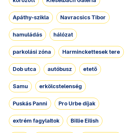
körözött
Kieselbach Galéria
Apáthy-szikla
Navracsics Tibor
hamuládás
hálózat
parkolási zóna
Harminckettesek tere
Dob utca
autóbusz
etető
Samu
erkölcstelenség
Puskás Panni
Pro Urbe díjak
extrém fagylaltok
Billie Eilish