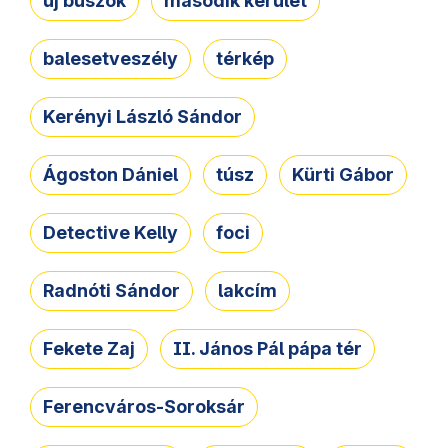
új buszok
második kerület
balesetveszély
térkép
Kerényi László Sándor
Ágoston Dániel
túsz
Kürti Gábor
Detective Kelly
foci
Radnóti Sándor
lakcím
Fekete Zaj
II. János Pál pápa tér
Ferencváros-Soroksár