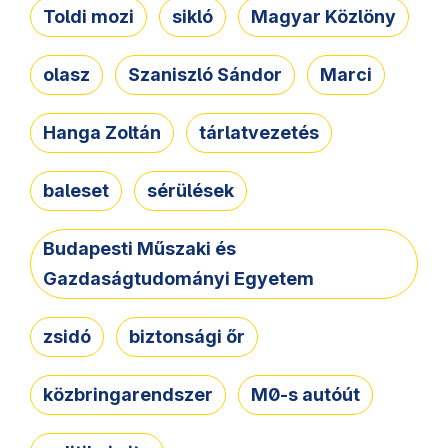
Toldi mozi
sikló
Magyar Közlöny
olasz
Szaniszló Sándor
Marci
Hanga Zoltán
tárlatvezetés
baleset
sérülések
Budapesti Műszaki és
Gazdaságtudományi Egyetem
zsidó
biztonsági őr
közbringarendszer
M0-s autóút