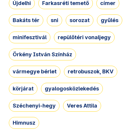
Újdelhi
Farkasréti temető
címer
Bakáts tér
sni
sorozat
gyűlés
minifesztivál
repülőtéri vonaljegy
Örkény István Színház
vármegye bérlet
retrobuszok, BKV
körjárat
gyalogosközlekedés
Széchenyi-hegy
Veres Attila
Himnusz