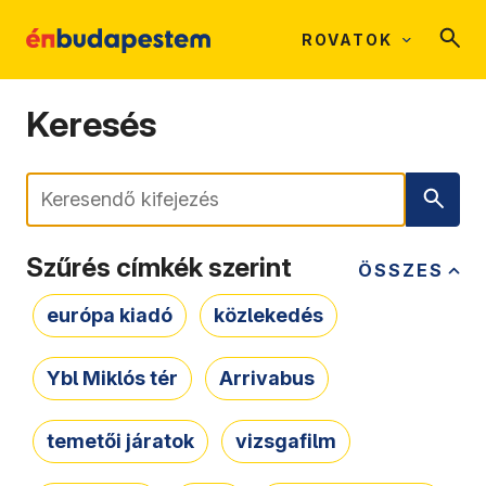
ROVATOK
Keresés
Keresés
Szűrés címkék szerint
ÖSSZES
európa kiadó
közlekedés
Ybl Miklós tér
Arrivabus
temetői járatok
vizsgafilm