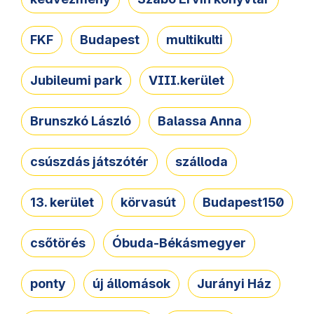
FKF
Budapest
multikulti
Jubileumi park
VIII.kerület
Brunszkó László
Balassa Anna
csúszdás játszótér
szálloda
13. kerület
körvasút
Budapest150
csőtörés
Óbuda-Békásmegyer
ponty
új állomások
Jurányi Ház