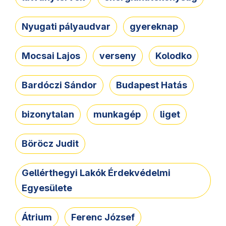
Nyugati pályaudvar
gyereknap
Mocsai Lajos
verseny
Kolodko
Bardóczi Sándor
Budapest Hatás
bizonytalan
munkagép
liget
Böröcz Judit
Gellérthegyi Lakók Érdekvédelmi
Egyesülete
Átrium
Ferenc József