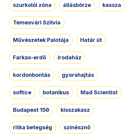
szurkolói zóna
állásbörze
kassza
Temesvári Szilvia
Művészetek Palotája
Határ út
Farkas-erdő
irodaház
kordonbontás
gyorshajtás
softice
botanikus
Mad Scientist
Budapest 150
kisszakasz
ritka betegség
színésznő