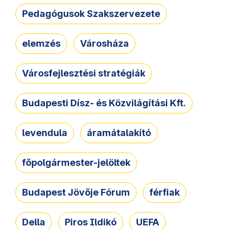
Pedagógusok Szakszervezete
elemzés
Városháza
Városfejlesztési stratégiák
Budapesti Dísz- és Közvilágítási Kft.
levendula
áramátalakító
főpolgármester-jelöltek
Budapest Jövője Fórum
férfiak
Della
Piros Ildikó
UEFA