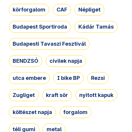
körforgalom
CAF
Népliget
Budapest Sportiroda
Kádár Tamás
Budapesti Tavaszi Fesztivál
BENDZSÓ
civilek napja
utca embere
I bike BP
Rezsi
Zugliget
kraft sör
nyitott kapuk
költészet napja
forgalom
téli gumi
metal