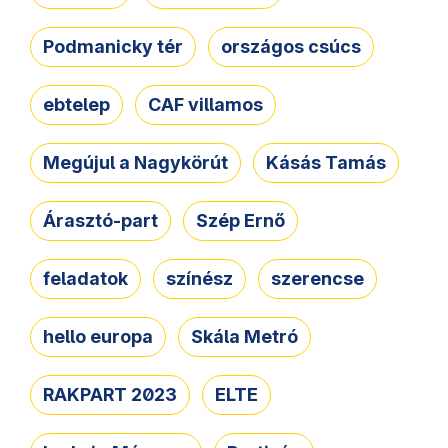
Podmanicky tér
országos csúcs
ebtelep
CAF villamos
Megújul a Nagykörút
Kásás Tamás
Árasztó-part
Szép Ernő
feladatok
színész
szerencse
hello europa
Skála Metró
RAKPART 2023
ELTE