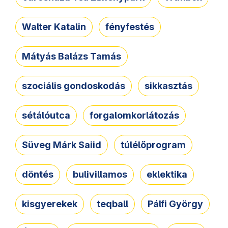
Walter Katalin
fényfestés
Mátyás Balázs Tamás
szociális gondoskodás
sikkasztás
sétálóutca
forgalomkorlátozás
Süveg Márk Saiid
túlélőprogram
döntés
bulivillamos
eklektika
kisgyerekek
teqball
Pálfi György