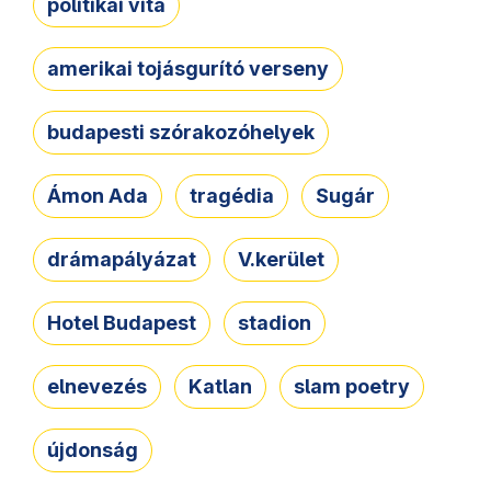
politikai vita
amerikai tojásgurító verseny
budapesti szórakozóhelyek
Ámon Ada
tragédia
Sugár
drámapályázat
V.kerület
Hotel Budapest
stadion
elnevezés
Katlan
slam poetry
újdonság