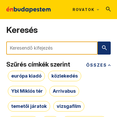
ROVATOK
Keresés
Keresés
Szűrés címkék szerint
ÖSSZES
európa kiadó
közlekedés
Ybl Miklós tér
Arrivabus
temetői járatok
vizsgafilm