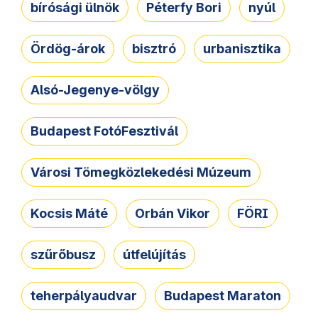
bírósági ülnök
Péterfy Bori
nyúl
Ördög-árok
bisztró
urbanisztika
Alsó-Jegenye-völgy
Budapest FotóFesztivál
Városi Tömegközlekedési Múzeum
Kocsis Máté
Orbán Vikor
FÖRI
szűrőbusz
útfelújítás
teherpályaudvar
Budapest Maraton