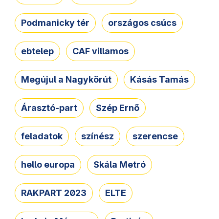
Podmanicky tér
országos csúcs
ebtelep
CAF villamos
Megújul a Nagykörút
Kásás Tamás
Árasztó-part
Szép Ernő
feladatok
színész
szerencse
hello europa
Skála Metró
RAKPART 2023
ELTE