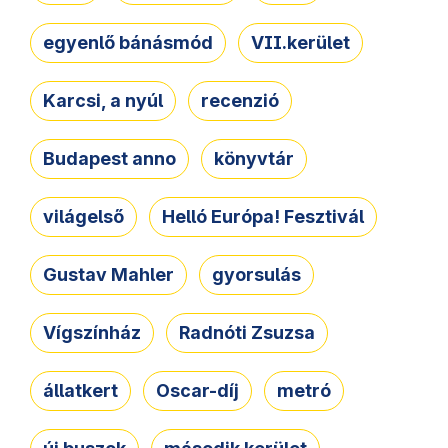
egyenlő bánásmód
VII.kerület
Karcsi, a nyúl
recenzió
Budapest anno
könyvtár
világelső
Helló Európa! Fesztivál
Gustav Mahler
gyorsulás
Vígszínház
Radnóti Zsuzsa
állatkert
Oscar-díj
metró