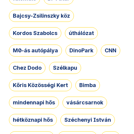
Bajcsy-Zsilinszky köz
Kordos Szabolcs
úthálózat
M0-ás autópálya
DinoPark
CNN
Chez Dodo
Szélkapu
Kőris Közösségi Kert
Bimba
mindennapi hős
vásárcsarnok
hétköznapi hős
Széchenyi István