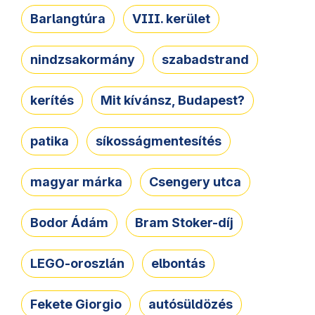
Barlangtúra
VIII. kerület
nindzsakormány
szabadstrand
kerítés
Mit kívánsz, Budapest?
patika
síkosságmentesítés
magyar márka
Csengery utca
Bodor Ádám
Bram Stoker-díj
LEGO-oroszlán
elbontás
Fekete Giorgio
autósüldözés