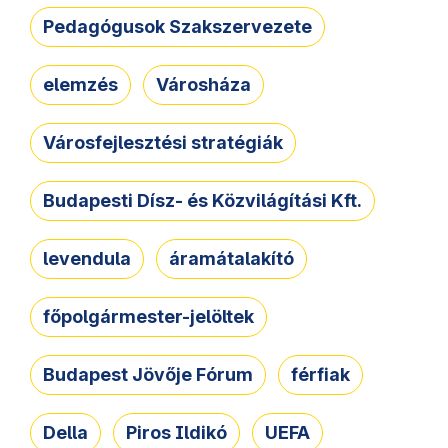
Pedagógusok Szakszervezete
elemzés
Városháza
Városfejlesztési stratégiák
Budapesti Dísz- és Közvilágítási Kft.
levendula
áramátalakító
főpolgármester-jelöltek
Budapest Jövője Fórum
férfiak
Della
Piros Ildikó
UEFA