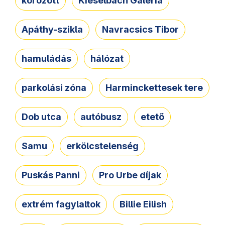
körözött
Kieselbach Galéria
Apáthy-szikla
Navracsics Tibor
hamuládás
hálózat
parkolási zóna
Harminckettesek tere
Dob utca
autóbusz
etető
Samu
erkölcstelenség
Puskás Panni
Pro Urbe díjak
extrém fagylaltok
Billie Eilish