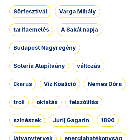
Sörfesztivál
Varga Mihály
tarifaemelés
A Sakál napja
Budapest Nagyregény
Soteria Alapítvány
változás
Ikarus
Víz Koalíció
Nemes Dóra
troli
oktatás
felszólítás
színészek
Jurij Gagarin
1896
látványtervek
energiahatékonyság