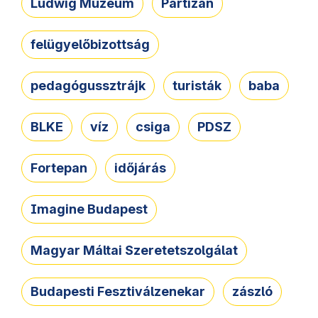
Ludwig Múzeum
Partizán
felügyelőbizottság
pedagógussztrájk
turisták
baba
BLKE
víz
csiga
PDSZ
Fortepan
időjárás
Imagine Budapest
Magyar Máltai Szeretetszolgálat
Budapesti Fesztiválzenekar
zászló