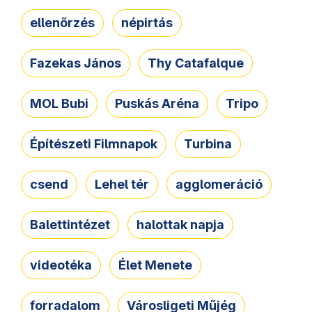
ellenőrzés
népirtás
Fazekas János
Thy Catafalque
MOL Bubi
Puskás Aréna
Tripo
Építészeti Filmnapok
Turbina
csend
Lehel tér
agglomeráció
Balettintézet
halottak napja
videotéka
Élet Menete
forradalom
Városligeti Műjég