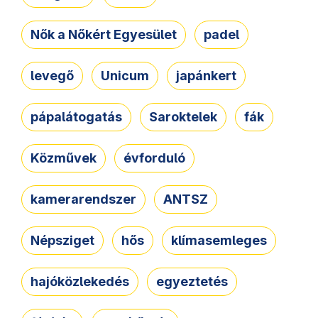
Nők a Nőkért Egyesület
padel
levegő
Unicum
japánkert
pápalátogatás
Saroktelek
fák
Közművek
évforduló
kamerarendszer
ANTSZ
Népsziget
hős
klímasemleges
hajóközlekedés
egyeztetés