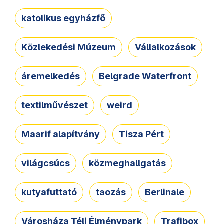
katolikus egyházfő
Közlekedési Múzeum
Vállalkozások
áremelkedés
Belgrade Waterfront
textilművészet
weird
Maarif alapítvány
Tisza Pért
világcsúcs
közmeghallgatás
kutyafuttató
taozás
Berlinale
Városháza Téli Élménypark
Trafibox