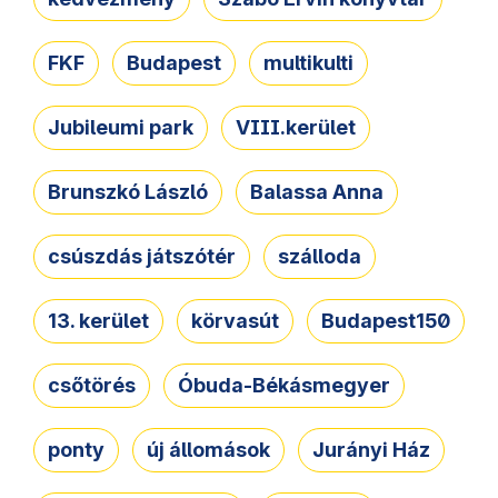
FKF
Budapest
multikulti
Jubileumi park
VIII.kerület
Brunszkó László
Balassa Anna
csúszdás játszótér
szálloda
13. kerület
körvasút
Budapest150
csőtörés
Óbuda-Békásmegyer
ponty
új állomások
Jurányi Ház