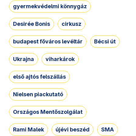
gyermekvédelmi könnygáz
Desirée Bonis
cirkusz
budapest főváros levéltár
Bécsi út
Ukrajna
viharkárok
első ajtós felszállás
Nielsen piackutató
Országos Mentőszolgálat
Rami Malek
újévi beszéd
SMA