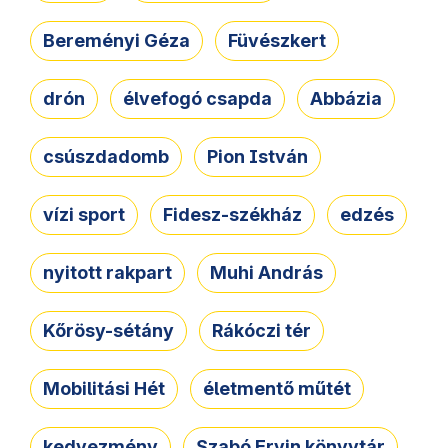
Bereményi Géza
Füvészkert
drón
élvefogó csapda
Abbázia
csúszdadomb
Pion István
vízi sport
Fidesz-székház
edzés
nyitott rakpart
Muhi András
Kőrösy-sétány
Rákóczi tér
Mobilitási Hét
életmentő műtét
kedvezmény
Szabó Ervin könyvtár