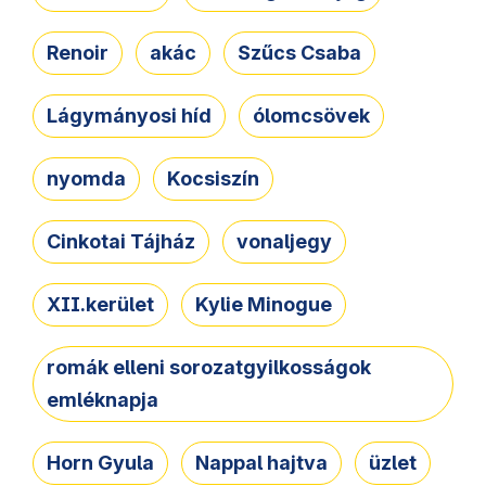
Renoir
akác
Szűcs Csaba
Lágymányosi híd
ólomcsövek
nyomda
Kocsiszín
Cinkotai Tájház
vonaljegy
XII.kerület
Kylie Minogue
romák elleni sorozatgyilkosságok
emléknapja
Horn Gyula
Nappal hajtva
üzlet