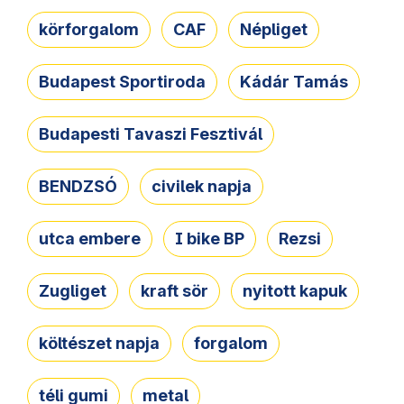
körforgalom
CAF
Népliget
Budapest Sportiroda
Kádár Tamás
Budapesti Tavaszi Fesztivál
BENDZSÓ
civilek napja
utca embere
I bike BP
Rezsi
Zugliget
kraft sör
nyitott kapuk
költészet napja
forgalom
téli gumi
metal