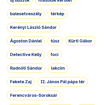
új buszok
második kerület
balesetveszély
térkép
Kerényi László Sándor
Ágoston Dániel
túsz
Kürti Gábor
Detective Kelly
foci
Radnóti Sándor
lakcím
Fekete Zaj
II. János Pál pápa tér
Ferencváros-Soroksár