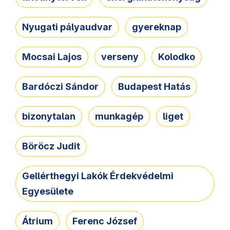
Nyugati pályaudvar
gyereknap
Mocsai Lajos
verseny
Kolodko
Bardóczi Sándor
Budapest Hatás
bizonytalan
munkagép
liget
Böröcz Judit
Gellérthegyi Lakók Érdekvédelmi
Egyesülete
Átrium
Ferenc József