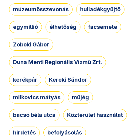
múzeumösszevonás
hulladékgyűjtő
egymillió
élhetőség
facsemete
Zoboki Gábor
Duna Menti Regionális Vízmű Zrt.
kerékpár
Kereki Sándor
milkovics mátyás
műjég
bacsó béla utca
Közterület használat
hirdetés
befolyásolás