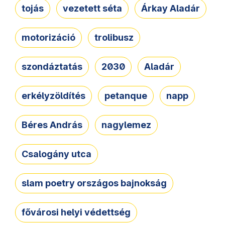
tojás
vezetett séta
Árkay Aladár
motorizáció
trolibusz
szondáztatás
2030
Aladár
erkélyzöldítés
petanque
napp
Béres András
nagylemez
Csalogány utca
slam poetry országos bajnokság
fővárosi helyi védettség