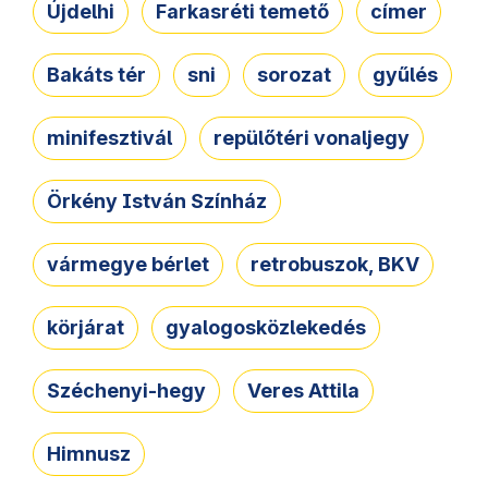
Újdelhi
Farkasréti temető
címer
Bakáts tér
sni
sorozat
gyűlés
minifesztivál
repülőtéri vonaljegy
Örkény István Színház
vármegye bérlet
retrobuszok, BKV
körjárat
gyalogosközlekedés
Széchenyi-hegy
Veres Attila
Himnusz