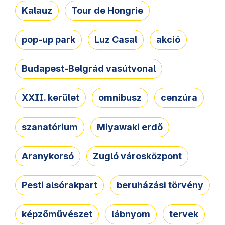
Kalauz
Tour de Hongrie
pop-up park
Luz Casal
akció
Budapest-Belgrád vasútvonal
XXII. kerület
omnibusz
cenzúra
szanatórium
Miyawaki erdő
Aranykorsó
Zugló városközpont
Pesti alsórakpart
beruházási törvény
képzőművészet
lábnyom
tervek