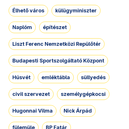
Élhető város
külügyminiszter
Naplóm
építészet
Liszt Ferenc Nemzetközi Repülőtér
Budapesti Sportszolgáltató Központ
Húsvét
emléktábla
süllyedés
civil szervezet
személygépkocsi
Hugonnai Vilma
Nick Árpád
fülemüle
BP Fatár