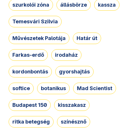
szurkolói zóna
állásbörze
kassza
Temesvári Szilvia
Művészetek Palotája
Határ út
Farkas-erdő
irodaház
kordonbontás
gyorshajtás
softice
botanikus
Mad Scientist
Budapest 150
kisszakasz
ritka betegség
színésznő