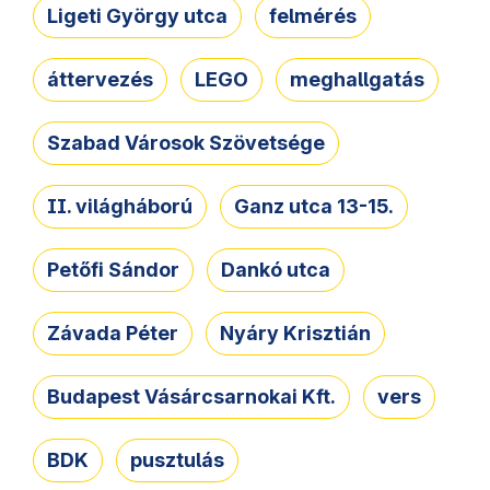
Ligeti György utca
felmérés
áttervezés
LEGO
meghallgatás
Szabad Városok Szövetsége
II. világháború
Ganz utca 13-15.
Petőfi Sándor
Dankó utca
Závada Péter
Nyáry Krisztián
Budapest Vásárcsarnokai Kft.
vers
BDK
pusztulás