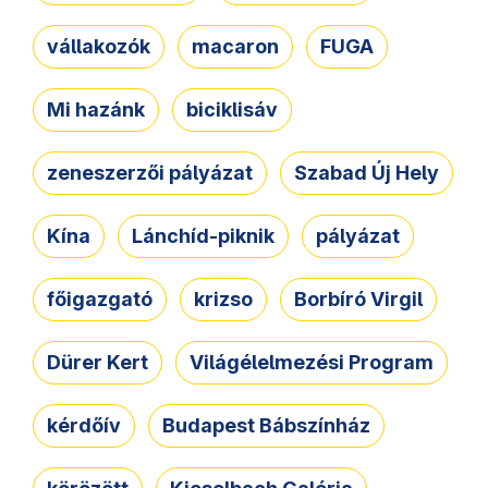
vállakozók
macaron
FUGA
Mi hazánk
biciklisáv
zeneszerzői pályázat
Szabad Új Hely
Kína
Lánchíd-piknik
pályázat
főigazgató
krizso
Borbíró Virgil
Dürer Kert
Világélelmezési Program
kérdőív
Budapest Bábszínház