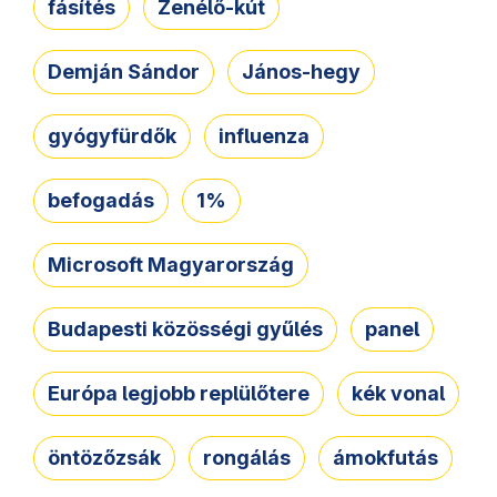
fásítés
Zenélő-kút
Demján Sándor
János-hegy
gyógyfürdők
influenza
befogadás
1%
Microsoft Magyarország
Budapesti közösségi gyűlés
panel
Európa legjobb replülőtere
kék vonal
öntözőzsák
rongálás
ámokfutás