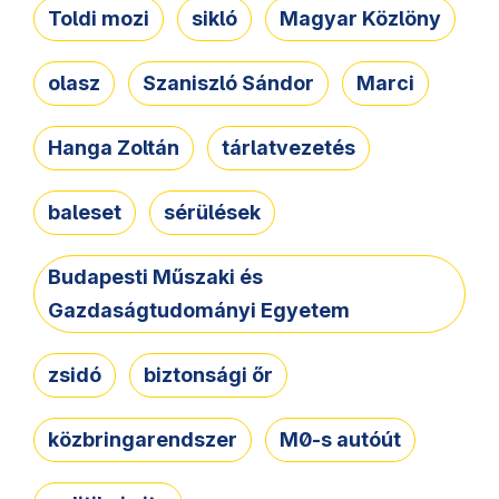
Toldi mozi
sikló
Magyar Közlöny
olasz
Szaniszló Sándor
Marci
Hanga Zoltán
tárlatvezetés
baleset
sérülések
Budapesti Műszaki és
Gazdaságtudományi Egyetem
zsidó
biztonsági őr
közbringarendszer
M0-s autóút