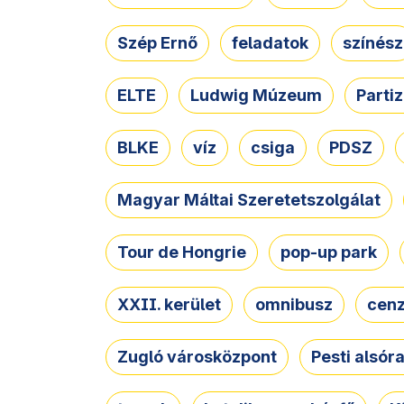
Szép Ernő
feladatok
színész
ELTE
Ludwig Múzeum
Parti
BLKE
víz
csiga
PDSZ
Magyar Máltai Szeretetszolgálat
Tour de Hongrie
pop-up park
XXII. kerület
omnibusz
cen
Zugló városközpont
Pesti alsór