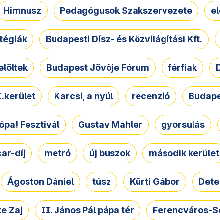
Himnusz
Pedagógusok Szakszervezete
e
atégiák
Budapesti Dísz- és Közvilágítási Kft.
elöltek
Budapest Jövője Fórum
férfiak
D
.kerület
Karcsi, a nyúl
recenzió
Budape
ópa! Fesztivál
Gustav Mahler
gyorsulás
ar-díj
metró
új buszok
második kerület
Ágoston Dániel
túsz
Kürti Gábor
Dete
e Zaj
II. János Pál pápa tér
Ferencváros-S