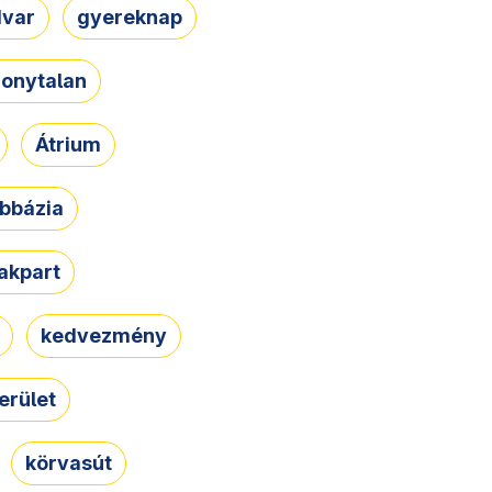
dvar
gyereknap
zonytalan
Átrium
bbázia
rakpart
kedvezmény
erület
körvasút