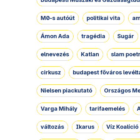
M0-s autóút
politikai vita
am
Ámon Ada
tragédia
Sugár
elnevezés
Katlan
slam poet
cirkusz
budapest főváros levélt
Nielsen piackutató
Országos Me
Varga Mihály
tarifaemelés
A
változás
Ikarus
Víz Koalíció