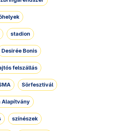
óhelyek
stadion
Desirée Bonis
ajtós felszállás
SMA
Sörfesztivál
a Alapítvány
s
színészek