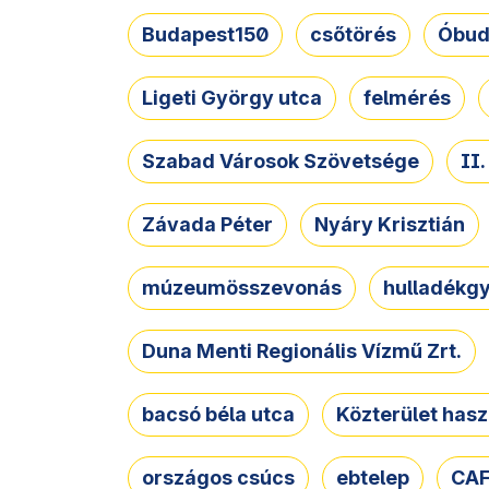
Budapest150
csőtörés
Óbud
Ligeti György utca
felmérés
Szabad Városok Szövetsége
II
Závada Péter
Nyáry Krisztián
múzeumösszevonás
hulladékgy
Duna Menti Regionális Vízmű Zrt.
bacsó béla utca
Közterület hasz
országos csúcs
ebtelep
CAF