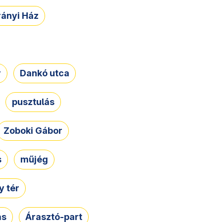
rányi Ház
r
Dankó utca
pusztulás
Zoboki Gábor
s
műjég
 tér
ás
Árasztó-part