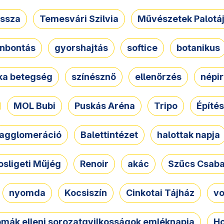
ssza
Temesvári Szilvia
Művészetek Palotá
nbontás
gyorshajtás
softice
botanikus
tka betegség
színésznő
ellenőrzés
népir
MOL Bubi
Puskás Aréna
Tripo
Építés
agglomeráció
Balettintézet
halottak napja
osligeti Műjég
Renoir
akác
Szűcs Csab
nyomda
Kocsiszín
Cinkotai Tájház
vo
omák elleni sorozatgyilkosságok emléknapja
Ho