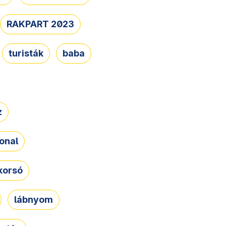
RAKPART 2023
turisták
baba
z
onal
korsó
lábnyom