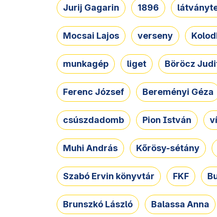
Jurij Gagarin
1896
látványt
Mocsai Lajos
verseny
Kolod
munkagép
liget
Böröcz Judi
Ferenc József
Bereményi Géza
csúszdadomb
Pion István
v
Muhi András
Kőrösy-sétány
Szabó Ervin könyvtár
FKF
B
Brunszkó László
Balassa Anna