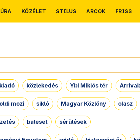
TÚRA
KÖZÉLET
STÍLUS
ARCOK
FRISS
kiadó
közlekedés
Ybl Miklós tér
Arriva
oldi mozi
sikló
Magyar Közlöny
olasz
ezetés
baleset
sérülések
dományi Egyetem
zsidó
biztonsági őr
kö