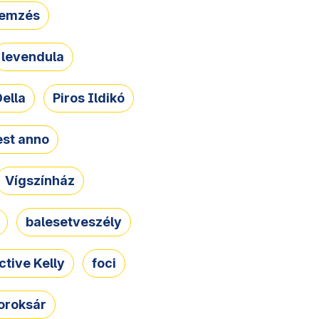
lemzés
levendula
ella
Piros Ildikó
st anno
Vígszínház
balesetveszély
ctive Kelly
foci
oroksár