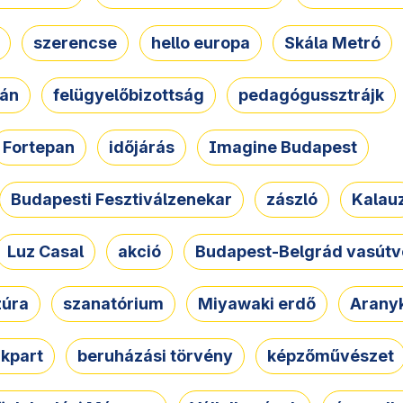
szerencse
hello europa
Skála Metró
zán
felügyelőbizottság
pedagógussztrájk
Fortepan
időjárás
Imagine Budapest
Budapesti Fesztiválzenekar
zászló
Kalau
Luz Casal
akció
Budapest-Belgrád vasútv
zúra
szanatórium
Miyawaki erdő
Arany
akpart
beruházási törvény
képzőművészet