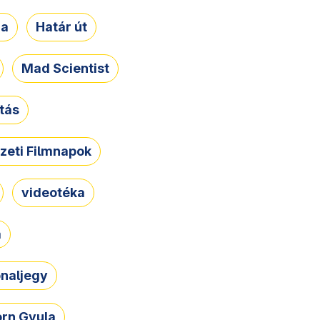
ja
Határ út
Mad Scientist
tás
zeti Filmnapok
videotéka
a
naljegy
rn Gyula