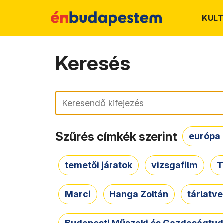
KUL
Keresés
Keresés
Szűrés címkék szerint
európa 
temetői járatok
vizsgafilm
T
Marci
Hanga Zoltán
tárlatv
Budapesti Műszaki és Gazdaságtu