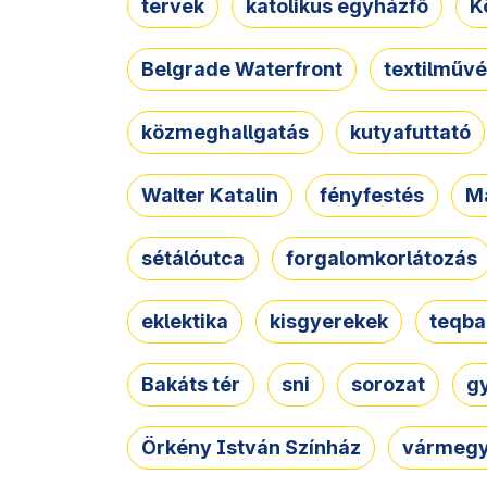
tervek
katolikus egyházfő
K
Belgrade Waterfront
textilművé
közmeghallgatás
kutyafuttató
Walter Katalin
fényfestés
M
sétálóutca
forgalomkorlátozás
eklektika
kisgyerekek
teqba
Bakáts tér
sni
sorozat
g
Örkény István Színház
vármegy