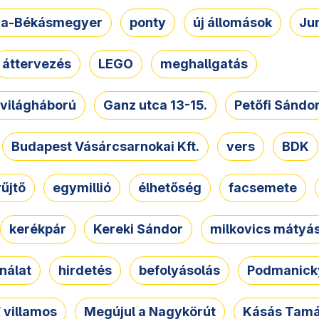
a-Békásmegyer
ponty
új állomások
Ju
áttervezés
LEGO
meghallgatás
. világháború
Ganz utca 13-15.
Petőfi Sándo
Budapest Vásárcsarnokai Kft.
vers
BDK
űjtő
egymillió
élhetőség
facsemete
kerékpár
Kereki Sándor
milkovics mátyá
nálat
hirdetés
befolyásolás
Podmanicky
 villamos
Megújul a Nagykörút
Kásás Tam