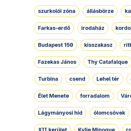
szurkolói zóna
állásbörze
ka
Farkas-erdő
irodaház
kordo
Budapest 150
kisszakasz
ri
Fazekas János
Thy Catafalque
Turbina
csend
Lehel tér
Élet Menete
forradalom
Vár
Lágymányosi híd
ólomcsövek
XII.kerület
Kylie Minogue
r