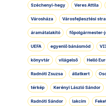
Széchenyi-hegy
Veres Attila
Városháza
Városfejlesztési str
áramátalakító
főpolgármester-j
UEFA
egyenlő bánásmód
VII
könyvtár
világelső
Helló Eur
Radnóti Zsuzsa
állatkert
Osc
térkép
Kerényi László Sándor
Radnóti Sándor
lakcím
Feket