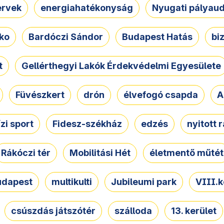
ervek
energiahatékonyság
Nyugati pályau
ko
Bardóczi Sándor
Budapest Hatás
bi
t
Gellérthegyi Lakók Érdekvédelmi Egyesülete
Füvészkert
drón
élvefogó csapda
A
ízi sport
Fidesz-székház
edzés
nyitott 
Rákóczi tér
Mobilitási Hét
életmentő műtét
udapest
multikulti
Jubileumi park
VIII.k
csúszdás játszótér
szálloda
13. kerület