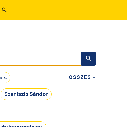
ÖSSZES
bus
Szaniszló Sándor
zbringarendszer