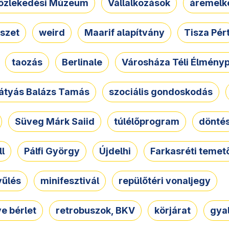
özlekedési Múzeum
Vállalkozások
áremelk
szet
weird
Maarif alapítvány
Tisza Pér
taozás
Berlinale
Városháza Téli Élmény
átyás Balázs Tamás
szociális gondoskodás
Süveg Márk Saiid
túlélőprogram
dönté
ll
Pálfi György
Újdelhi
Farkasréti temet
yűlés
minifesztivál
repülőtéri vonaljegy
e bérlet
retrobuszok, BKV
körjárat
gya