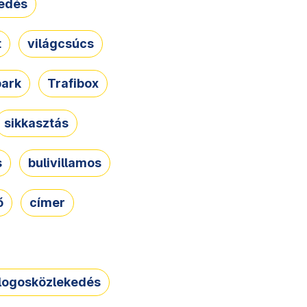
edés
t
világcsúcs
park
Trafibox
sikkasztás
s
bulivillamos
ő
címer
logosközlekedés