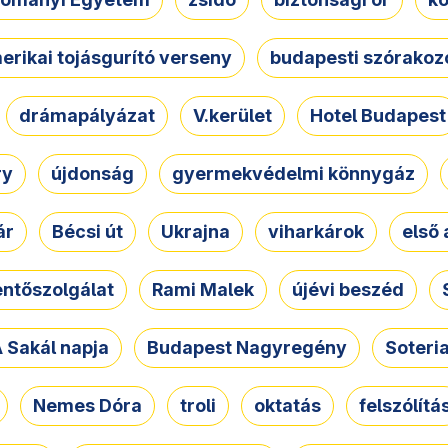
erikai tojásgurító verseny
budapesti szórakoz
drámapályázat
V.kerület
Hotel Budapest
ry
újdonság
gyermekvédelmi könnygáz
ár
Bécsi út
Ukrajna
viharkárok
első 
ntőszolgálat
Rami Malek
újévi beszéd
 Sakál napja
Budapest Nagyregény
Soteri
Nemes Dóra
troli
oktatás
felszólítá