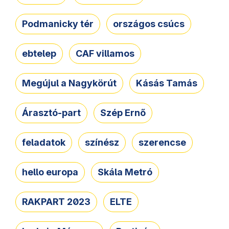
Podmanicky tér
országos csúcs
ebtelep
CAF villamos
Megújul a Nagykörút
Kásás Tamás
Árasztó-part
Szép Ernő
feladatok
színész
szerencse
hello europa
Skála Metró
RAKPART 2023
ELTE