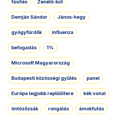
fásítés
Zenélő-kút
Demján Sándor
János-hegy
gyógyfürdők
influenza
befogadás
1%
Microsoft Magyarország
Budapesti közösségi gyűlés
panel
Európa legjobb replülőtere
kék vonal
öntözőzsák
rongálás
ámokfutás