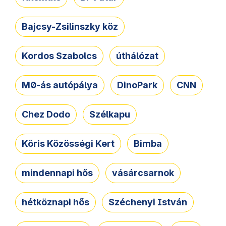
Bajcsy-Zsilinszky köz
Kordos Szabolcs
úthálózat
M0-ás autópálya
DinoPark
CNN
Chez Dodo
Szélkapu
Kőris Közösségi Kert
Bimba
mindennapi hős
vásárcsarnok
hétköznapi hős
Széchenyi István