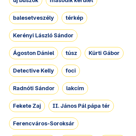
új buszok
második kerület
balesetveszély
térkép
Kerényi László Sándor
Ágoston Dániel
túsz
Kürti Gábor
Detective Kelly
foci
Radnóti Sándor
lakcím
Fekete Zaj
II. János Pál pápa tér
Ferencváros-Soroksár