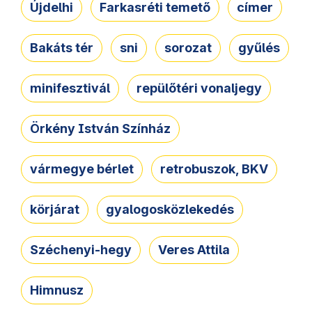
Újdelhi
Farkasréti temető
címer
Bakáts tér
sni
sorozat
gyűlés
minifesztivál
repülőtéri vonaljegy
Örkény István Színház
vármegye bérlet
retrobuszok, BKV
körjárat
gyalogosközlekedés
Széchenyi-hegy
Veres Attila
Himnusz