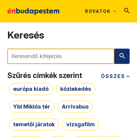
ROVATOK
Keresés
Keresés
Szűrés címkék szerint
ÖSSZES
európa kiadó
közlekedés
Ybl Miklós tér
Arrivabus
temetői járatok
vizsgafilm