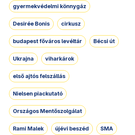
gyermekvédelmi könnygáz
Desirée Bonis
cirkusz
budapest főváros levéltár
Bécsi út
Ukrajna
viharkárok
első ajtós felszállás
Nielsen piackutató
Országos Mentőszolgálat
Rami Malek
újévi beszéd
SMA