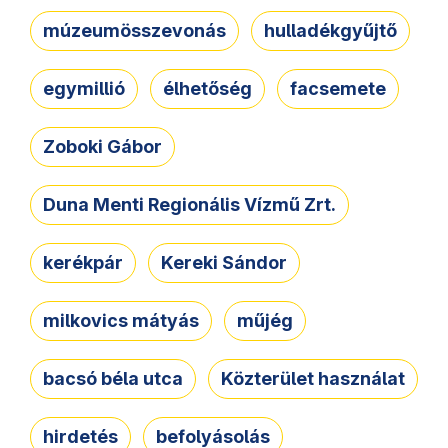
múzeumösszevonás
hulladékgyűjtő
egymillió
élhetőség
facsemete
Zoboki Gábor
Duna Menti Regionális Vízmű Zrt.
kerékpár
Kereki Sándor
milkovics mátyás
műjég
bacsó béla utca
Közterület használat
hirdetés
befolyásolás