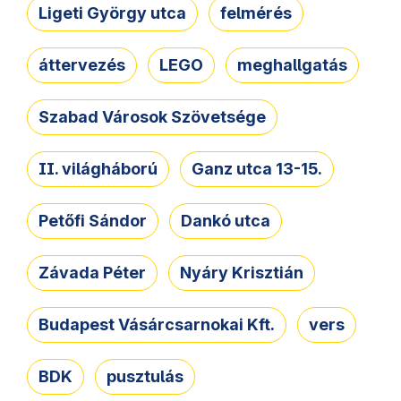
Ligeti György utca
felmérés
áttervezés
LEGO
meghallgatás
Szabad Városok Szövetsége
II. világháború
Ganz utca 13-15.
Petőfi Sándor
Dankó utca
Závada Péter
Nyáry Krisztián
Budapest Vásárcsarnokai Kft.
vers
BDK
pusztulás