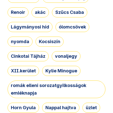
Renoir
akác
Szűcs Csaba
Lágymányosi híd
ólomcsövek
nyomda
Kocsiszín
Cinkotai Tájház
vonaljegy
XII.kerület
Kylie Minogue
romák elleni sorozatgyilkosságok
emléknapja
Horn Gyula
Nappal hajtva
üzlet