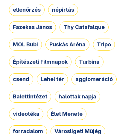
ellenőrzés
népirtás
Fazekas János
Thy Catafalque
MOL Bubi
Puskás Aréna
Tripo
Építészeti Filmnapok
Turbina
csend
Lehel tér
agglomeráció
Balettintézet
halottak napja
videotéka
Élet Menete
forradalom
Városligeti Műjég