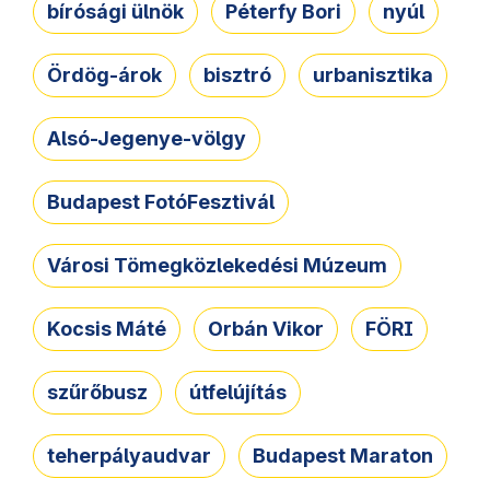
bírósági ülnök
Péterfy Bori
nyúl
Ördög-árok
bisztró
urbanisztika
Alsó-Jegenye-völgy
Budapest FotóFesztivál
Városi Tömegközlekedési Múzeum
Kocsis Máté
Orbán Vikor
FÖRI
szűrőbusz
útfelújítás
teherpályaudvar
Budapest Maraton