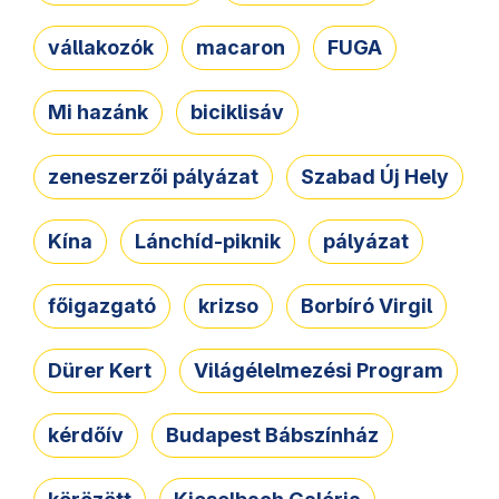
vállakozók
macaron
FUGA
Mi hazánk
biciklisáv
zeneszerzői pályázat
Szabad Új Hely
Kína
Lánchíd-piknik
pályázat
főigazgató
krizso
Borbíró Virgil
Dürer Kert
Világélelmezési Program
kérdőív
Budapest Bábszínház