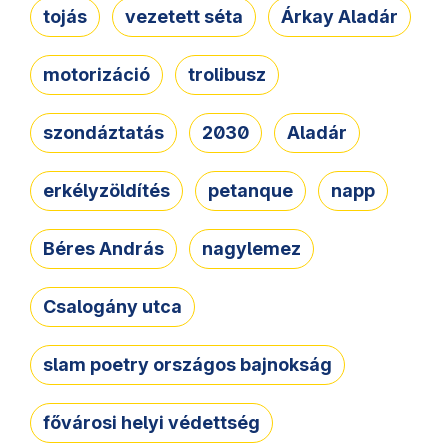
tojás
vezetett séta
Árkay Aladár
motorizáció
trolibusz
szondáztatás
2030
Aladár
erkélyzöldítés
petanque
napp
Béres András
nagylemez
Csalogány utca
slam poetry országos bajnokság
fővárosi helyi védettség