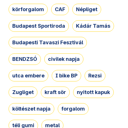
körforgalom
CAF
Népliget
Budapest Sportiroda
Kádár Tamás
Budapesti Tavaszi Fesztivál
BENDZSÓ
civilek napja
utca embere
I bike BP
Rezsi
Zugliget
kraft sör
nyitott kapuk
költészet napja
forgalom
téli gumi
metal