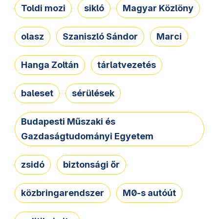
Toldi mozi
sikló
Magyar Közlöny
olasz
Szaniszló Sándor
Marci
Hanga Zoltán
tárlatvezetés
baleset
sérülések
Budapesti Műszaki és
Gazdaságtudományi Egyetem
zsidó
biztonsági őr
közbringarendszer
M0-s autóút