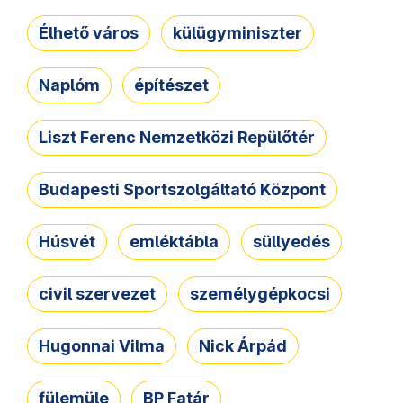
Élhető város
külügyminiszter
Naplóm
építészet
Liszt Ferenc Nemzetközi Repülőtér
Budapesti Sportszolgáltató Központ
Húsvét
emléktábla
süllyedés
civil szervezet
személygépkocsi
Hugonnai Vilma
Nick Árpád
fülemüle
BP Fatár