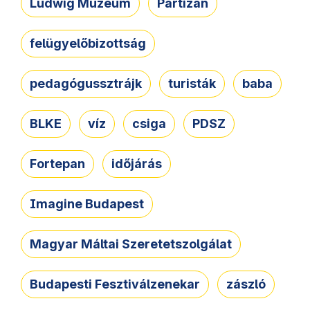
Ludwig Múzeum
Partizán
felügyelőbizottság
pedagógussztrájk
turisták
baba
BLKE
víz
csiga
PDSZ
Fortepan
időjárás
Imagine Budapest
Magyar Máltai Szeretetszolgálat
Budapesti Fesztiválzenekar
zászló