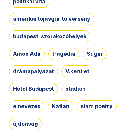
politikai vita
amerikai tojásgurító verseny
budapesti szórakozóhelyek
Ámon Ada
tragédia
Sugár
drámapályázat
V.kerület
Hotel Budapest
stadion
elnevezés
Katlan
slam poetry
újdonság