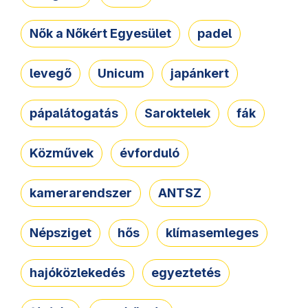
Nők a Nőkért Egyesület
padel
levegő
Unicum
japánkert
pápalátogatás
Saroktelek
fák
Közművek
évforduló
kamerarendszer
ANTSZ
Népsziget
hős
klímasemleges
hajóközlekedés
egyeztetés