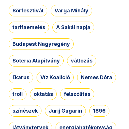
Sörfesztivál
Varga Mihály
tarifaemelés
A Sakál napja
Budapest Nagyregény
Soteria Alapítvány
változás
Ikarus
Víz Koalíció
Nemes Dóra
troli
oktatás
felszólítás
színészek
Jurij Gagarin
1896
látványtervek
energiahatékonyság