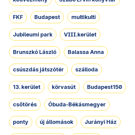
FKF
Budapest
multikulti
Jubileumi park
VIII.kerület
Brunszkó László
Balassa Anna
csúszdás játszótér
szálloda
13. kerület
körvasút
Budapest150
csőtörés
Óbuda-Békásmegyer
ponty
új állomások
Jurányi Ház