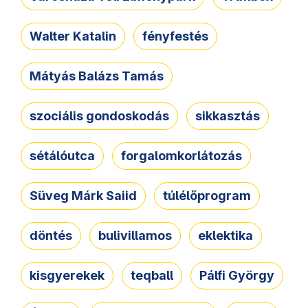
Walter Katalin
fényfestés
Mátyás Balázs Tamás
szociális gondoskodás
sikkasztás
sétálóutca
forgalomkorlátozás
Süveg Márk Saiid
túlélőprogram
döntés
bulivillamos
eklektika
kisgyerekek
teqball
Pálfi György