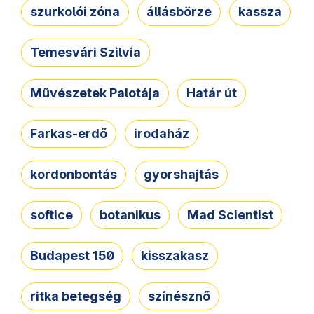
szurkolói zóna
állásbörze
kassza
Temesvári Szilvia
Művészetek Palotája
Határ út
Farkas-erdő
irodaház
kordonbontás
gyorshajtás
softice
botanikus
Mad Scientist
Budapest 150
kisszakasz
ritka betegség
színésznő