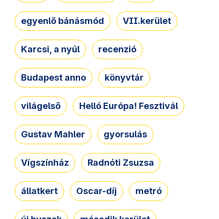
egyenlő bánásmód
VII.kerület
Karcsi, a nyúl
recenzió
Budapest anno
könyvtár
világelső
Helló Európa! Fesztivál
Gustav Mahler
gyorsulás
Vígszínház
Radnóti Zsuzsa
állatkert
Oscar-díj
metró