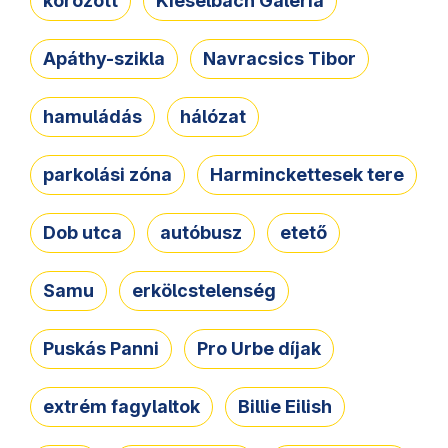
körözött
Kieselbach Galéria
Apáthy-szikla
Navracsics Tibor
hamuládás
hálózat
parkolási zóna
Harminckettesek tere
Dob utca
autóbusz
etető
Samu
erkölcstelenség
Puskás Panni
Pro Urbe díjak
extrém fagylaltok
Billie Eilish