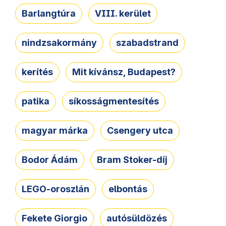
Barlangtúra
VIII. kerület
nindzsakormány
szabadstrand
kerítés
Mit kívánsz, Budapest?
patika
síkosságmentesítés
magyar márka
Csengery utca
Bodor Ádám
Bram Stoker-díj
LEGO-oroszlán
elbontás
Fekete Giorgio
autósüldözés