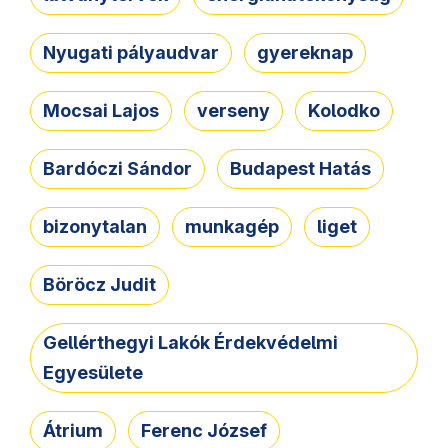
Nyugati pályaudvar
gyereknap
Mocsai Lajos
verseny
Kolodko
Bardóczi Sándor
Budapest Hatás
bizonytalan
munkagép
liget
Böröcz Judit
Gellérthegyi Lakók Érdekvédelmi
Egyesülete
Átrium
Ferenc József