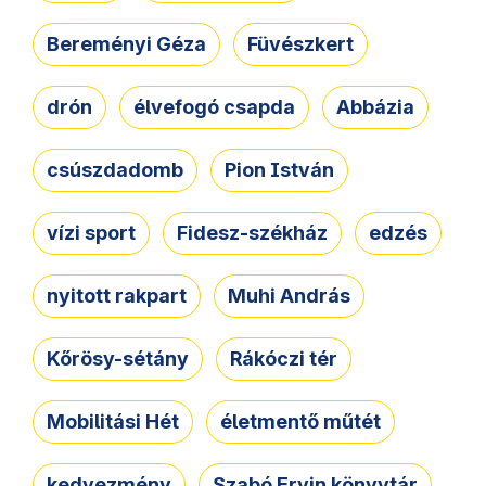
Bereményi Géza
Füvészkert
drón
élvefogó csapda
Abbázia
csúszdadomb
Pion István
vízi sport
Fidesz-székház
edzés
nyitott rakpart
Muhi András
Kőrösy-sétány
Rákóczi tér
Mobilitási Hét
életmentő műtét
kedvezmény
Szabó Ervin könyvtár