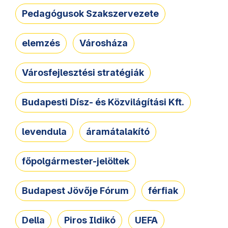
Pedagógusok Szakszervezete
elemzés
Városháza
Városfejlesztési stratégiák
Budapesti Dísz- és Közvilágítási Kft.
levendula
áramátalakító
főpolgármester-jelöltek
Budapest Jövője Fórum
férfiak
Della
Piros Ildikó
UEFA