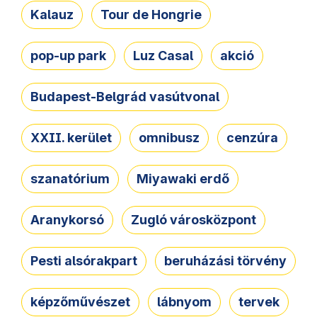
Kalauz
Tour de Hongrie
pop-up park
Luz Casal
akció
Budapest-Belgrád vasútvonal
XXII. kerület
omnibusz
cenzúra
szanatórium
Miyawaki erdő
Aranykorsó
Zugló városközpont
Pesti alsórakpart
beruházási törvény
képzőművészet
lábnyom
tervek