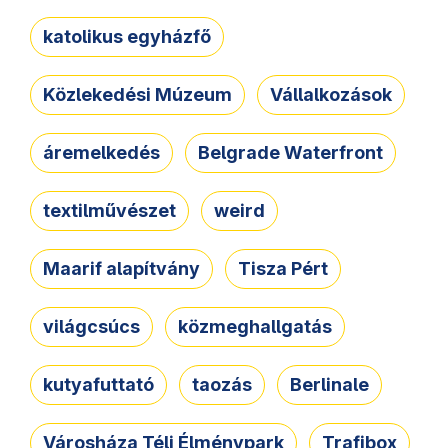
katolikus egyházfő
Közlekedési Múzeum
Vállalkozások
áremelkedés
Belgrade Waterfront
textilművészet
weird
Maarif alapítvány
Tisza Pért
világcsúcs
közmeghallgatás
kutyafuttató
taozás
Berlinale
Városháza Téli Élménypark
Trafibox